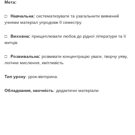
Мета:
□ Навчальна:
систематизувати та узагальнити вивчений
учнями матеріал упродовж II семестру.
□ Виховна:
прищеплювати любов до рідної літератури та її
митців.
□ Розвивальна:
розвивати концентрацію уваги, творчу уяву,
логічне мислення, кмітливість.
Тип уроку
: урок-вікторина.
Обладнання, наочність
: дидактичні матеріали.