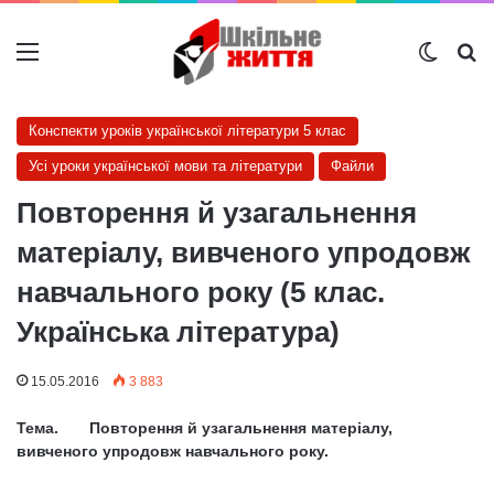
Меню
Switch
Ш
Конспекти уроків української літератури 5 клас
Усі уроки української мови та літератури
Файли
Повторення й узагальнення
матеріалу, вивченого упродовж
навчального року (5 клас.
Українська література)
15.05.2016
3 883
Тема. Повторення й узагальнення матеріалу,
вивченого упродовж навчального року
.