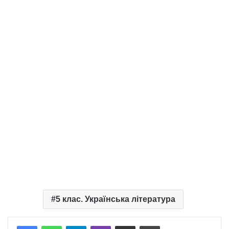
5 клас. Українська література
Telegram
Viber
Надіслати електронною поштою
Надрукувати