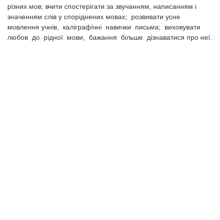
різних мов; вчити спостерігати за звучанням, написанням і
значенням слів у споріднених мовах; розвивати усне
мовлення учнів, каліграфічні навички письма; виховувати
любов до рідної мови, бажання більше дізнаватися про неї.