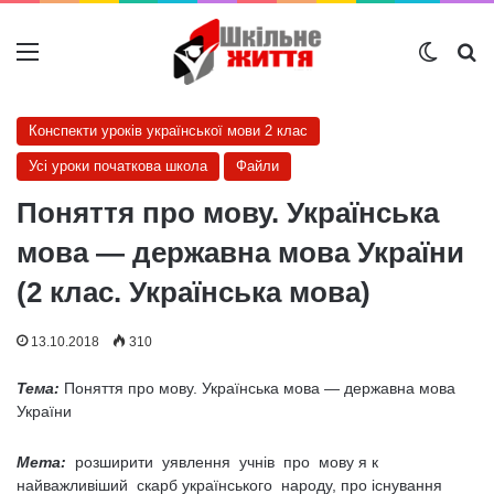
Меню
Switch
Ш
Конспекти уроків української мови 2 клас
Усі уроки початкова школа
Файли
Поняття про мову. Українська
мова — державна мова України
(2 клас. Українська мова)
13.10.2018
310
Тема:
Поняття про мову. Українська мова — державна мова
України
Мета:
розширити уявлення учнів про мову я к
найважливіший скарб українського народу, про існування