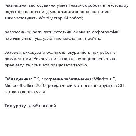
навчальна
: застосування умінь і навичок роботи в текстовому
редакторі на практиці, узагальнити знання, навчитися
використовувати Word у творчій роботі;
розвивальна:
розвивати естетичні смаки та орфографічні
навички учнів, увагу, логічне мислення, пам’ять;
виховна: в
иховувати охайність, акуратність при роботі з
документами. Виховувати пізнавальну зацікавленість до
предмету, та привчати працювати творчо.
Обладнання:
ПК, програмне забезпечення: Windows 7,
Microsoft Office 2010, роздатковий матеріал, інструкція з ОП,
залікова картка учня.
Тип уроку:
комбінований