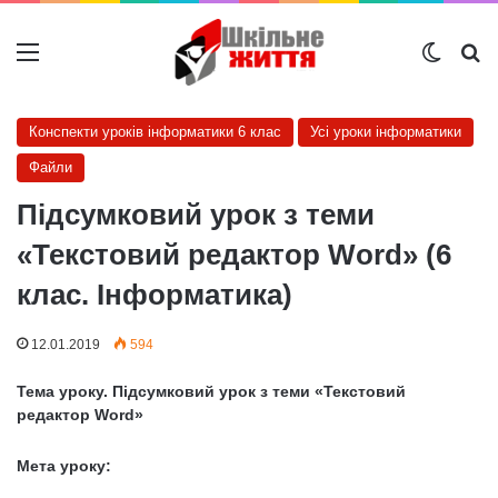
Меню
Switch
Ш
Конспекти уроків інформатики 6 клас
Усі уроки інформатики
Файли
Підсумковий урок з теми
«Текстовий редактор Word» (6
клас. Інформатика)
12.01.2019
594
Тема уроку.
Підсумковий урок з теми «Текстовий
редактор Word»
Мета уроку: