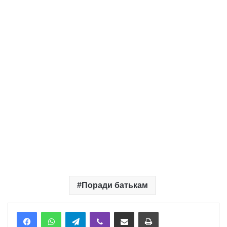
Поради батькам
Telegram
Viber
Надіслати електронною поштою
Надрукувати