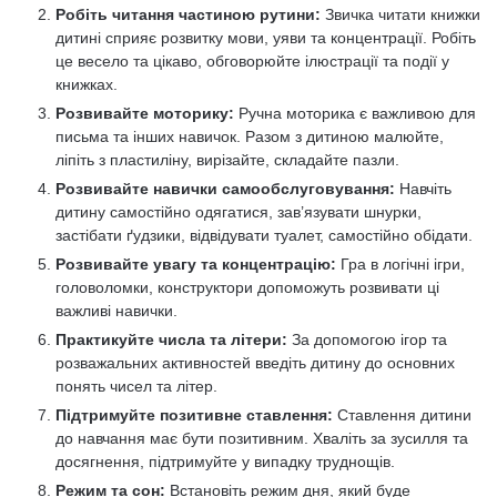
Робіть читання частиною рутини:
Звичка читати книжки
дитині сприяє розвитку мови, уяви та концентрації. Робіть
це весело та цікаво, обговорюйте ілюстрації та події у
книжках.
Розвивайте моторику:
Ручна моторика є важливою для
письма та інших навичок. Разом з дитиною малюйте,
ліпіть з пластиліну, вирізайте, складайте пазли.
Розвивайте навички самообслуговування:
Навчіть
дитину самостійно одягатися, зав’язувати шнурки,
застібати ґудзики, відвідувати туалет, самостійно обідати.
Розвивайте увагу та концентрацію:
Гра в логічні ігри,
головоломки, конструктори допоможуть розвивати ці
важливі навички.
Практикуйте числа та літери:
За допомогою ігор та
розважальних активностей введіть дитину до основних
понять чисел та літер.
Підтримуйте позитивне ставлення:
Ставлення дитини
до навчання має бути позитивним. Хваліть за зусилля та
досягнення, підтримуйте у випадку труднощів.
Режим та сон:
Встановіть режим дня, який буде