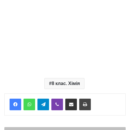
8 клас. Хімія
Telegram
Viber
Надіслати електронною поштою
Надрукувати