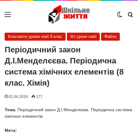
Меню
Switch
Ш
Конспекти уроків хімії 8 клас
Усі уроки хімії
Файли
Періодичний закон
Д.І.Менделєєва. Періодична
система хімічних елементів (8
клас. Хімія)
01.04.2019
177
Тема.
Періодичний закон Д.І.Менделєєва. Періодична система
хімічних елементів.
Мета: