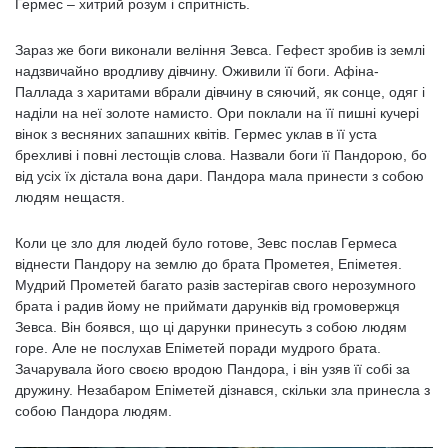
Гермес – хитрий розум і спритність.
Зараз же боги виконали веління Зевса. Гефест зробив із землі
надзвичайно вродливу дівчину. Оживили її боги. Афіна-
Паллада з харитами вбрали дівчину в сяючий, як сонце, одяг і
наділи на неї золоте намисто. Ори поклали на її пишні кучері
вінок з весняних запашних квітів. Гермес уклав в її уста
брехливі і повні лестощів слова. Назвали боги її Пандорою, бо
від усіх їх дістала вона дари. Пандора мала принести з собою
людям нещастя.
Коли це зло для людей було готове, Зевс послав Гермеса
віднести Пандору на землю до брата Прометея, Епіметея.
Мудрий Прометей багато разів застерігав свого нерозумного
брата і радив йому не приймати дарунків від громовержця
Зевса. Він боявся, що ці дарунки принесуть з собою людям
горе. Але не послухав Епіметей поради мудрого брата.
Зачарувала його своєю вродою Пандора, і він узяв її собі за
дружину. Незабаром Епіметей дізнався, скільки зла принесла з
собою Пандора людям.