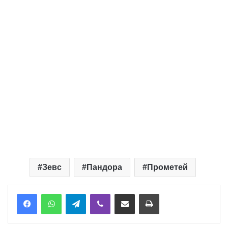
Зевс
Пандора
Прометей
Telegram
Viber
Надіслати електронною поштою
Надрукувати