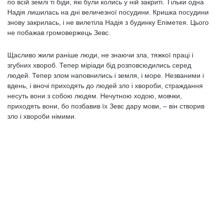
по всій землі ті біди, які були колись у ній закриті. Тільки одна
Надія лишилась на дні величезної посудини. Кришка посудини
знову закрилась, і не вилетіла Надія з будинку Епіметея. Цього
не побажав громовержець Зевс.
Щасливо жили раніше люди, не знаючи зла, тяжкої праці і
згубних хвороб. Тепер міріади бід розповсюдились серед
людей. Тепер злом наповнились і земля, і море. Незваними і
вдень, і вночі приходять до людей зло і хвороби, страждання
несуть вони з собою людям. Нечутною ходою, мовчки,
приходять вони, бо позбавив їх Зевс дару мови, – він створив
зло і хвороби німими.