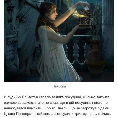
Пандора
В будинку Епіметея стояла велика посудина, щільно закрита
важкою кришкою; ніхто не знав, що в цій посудині, і ніхто не
наважувався відкрити її, бо всі знали, що це загрожує бідами.
Цікава Пандора потай зняла з посудини кришку, і розлетілись