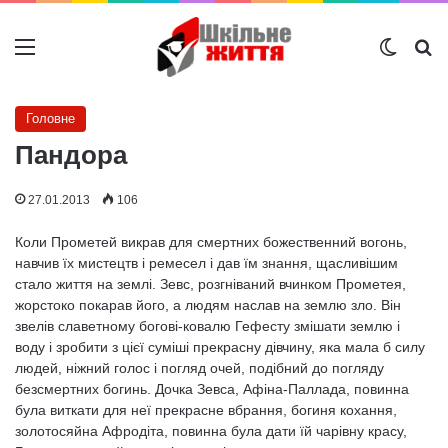
Меню
Switch
Ш
Головне
Пандора
27.01.2013
106
Коли Прометей викрав для смертних божественний вогонь,
навчив їх мистецтв і ремесел і дав їм знання, щасливішим
стало життя на землі. Зевс, розгніваний вчинком Прометея,
жорстоко покарав його, а людям наслав на землю зло. Він
звелів славетному богові-ковалю Гефесту змішати землю і
воду і зробити з цієї суміші прекрасну дівчину, яка мала б силу
людей, ніжний голос і погляд очей, подібний до погляду
безсмертних богинь. Дочка Зевса, Афіна-Паллада, повинна
була виткати для неї прекрасне вбрання, богиня кохання,
золотосяйна Афродіта, повинна була дати їй чарівну красу,