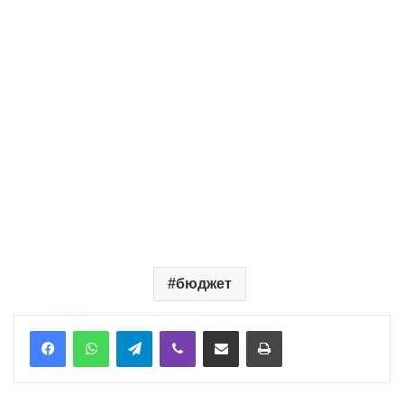
бюджет
Telegram
Viber
Надіслати електронною поштою
Надрукувати