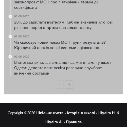
законопроєкт МОН про п’ятирічний термін дії
сертифіката
06.08.2026
20% до зарплати вчителям: Кабмін визначив ключові
рішення перед стартом навчального року
06.08.2026
Чи скасовує новий наказ МОН групи результатів?
Юридичний аналіз нової системи оцінювання
05.08.2026
Вчителька випала з вікна під час миття вікон у школі
Одеси: департамент освіти розпочне службове
вивчення обставин
Попередня
Наступна
сторінка
сторінка
Copyright ©2026
Шкільне життя -
Історія в школі -
Шуліга Н. &
Шуліга А. -
Правила