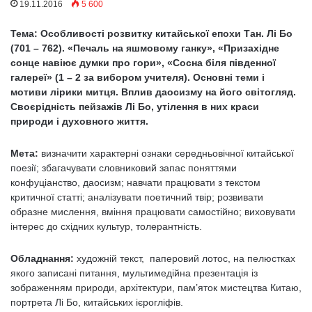
19.11.2016
5 600
Тема:
Особливості розвитку китайської епохи Тан. Лі Бо
(701 – 762). «Печаль на яшмовому ганку», «Призахідне
сонце навіює думки про гори», «Сосна біля південної
галереї» (1 – 2 за вибором учителя). Основні теми і
мотиви лірики митця. Вплив даосизму на його світогляд.
Своєрідність пейзажів Лі Бо, утілення в них краси
природи і духовного життя.
Мета:
визначити характерні ознаки середньовічної китайської
поезії; збагачувати словниковий запас поняттями
конфуціанство, даосизм; навчати працювати з текстом
критичної статті; аналізувати поетичний твір; розвивати
образне мислення, вміння працювати самостійно; виховувати
інтерес до східних культур, толерантність.
Обладнання:
художній текст, паперовий лотос, на пелюстках
якого записані питання, мультимедійна презентація із
зображенням природи, архітектури, пам’яток мистецтва Китаю,
портрета Лі Бо, китайських ієрогліфів.