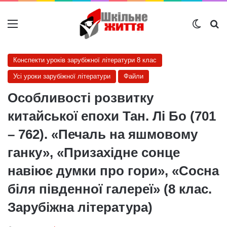
Меню
Switch
Ш
Конспекти уроків зарубіжної літератури 8 клас
Усі уроки зарубіжної літератури
Файли
Особливості розвитку
китайської епохи Тан. Лі Бо (701
– 762). «Печаль на яшмовому
ганку», «Призахідне сонце
навіює думки про гори», «Сосна
біля південної галереї» (8 клас.
Зарубіжна література)