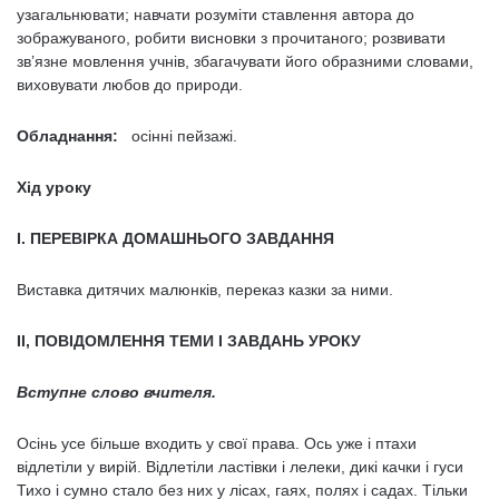
узагальнювати; навчати розуміти ставлення автора до
зображуваного, робити висновки з прочитаного; розвивати
зв’язне мовлення учнів, збагачувати його образними словами,
виховувати любов до природи.
Обладнання:
осінні пейзажі.
Хід уроку
І. ПЕРЕВІРКА ДОМАШНЬОГО ЗАВДАННЯ
Виставка дитячих малюнків, переказ казки за ними.
II
, ПОВІДОМЛЕННЯ ТЕМИ І ЗАВДАНЬ УРОКУ
Вступне слово вчителя.
Осінь усе більше входить у свої права. Ось уже і птахи
відлетіли у вирій. Відлетіли ластівки і лелеки, дикі качки і гуси
Тихо і сумно стало без них у лісах, гаях, полях і садах. Тільки