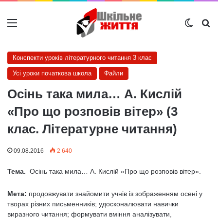
Меню
Switch
Ш
Конспекти уроків літературного читання 3 клас
Усі уроки початкова школа
Файли
Осінь така мила… А. Кислій
«Про що розповів вітер» (3
клас. Літературне читання)
09.08.2016
2 640
Тема.
Осінь така мила… А. Кислій «Про що розповів вітер».
Мета:
продовжувати знайомити учнів із зображенням осені у
творах різних письменників; удосконалювати навички
виразного читання; формувати вміння аналізувати,