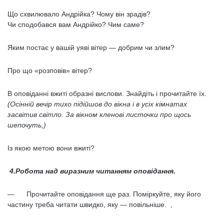
Що схвилювало Андрійка? Чому він зрадів?
Чи сподобався вам Андрійко? Чим саме?
Яким постає у вашій уяві вітер — добрим чи злим?
Про що «розповів» вітер?
В оповіданні вжиті образні вислови. Знайдіть і прочитайте їх.
(Осінній вечір тихо підійшов до вікна і в усіх кімнатах
засвітив світло. За вікном кленові листочки про щось
шепочуть,)
Із якою метою вони вжиті?
4.Робота над виразним читанням оповідання.
— Прочитайте оповідання ще раз. Поміркуйте, яку його
частину треба читати швидко, яку — повільніше. ,