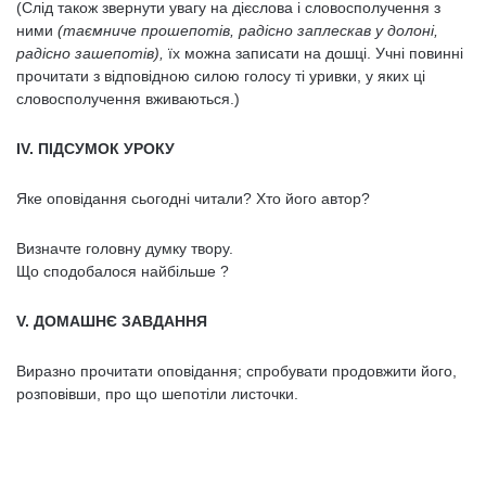
(Слід також звернути увагу на дієслова і словосполучення з
ними
(таємниче прошепотів, радісно заплескав у долоні,
радісно зашепотів),
їх можна записати на дошці. Учні повинні
прочитати з відповідною силою голосу ті уривки, у яких ці
словосполучення вживаються.)
IV
. ПІДСУМОК УРОКУ
Яке оповідання сьогодні читали? Хто його автор?
Визначте головну думку твору.
Що сподобалося найбільше ?
V
. ДОМАШНЄ ЗАВДАННЯ
Виразно прочитати оповідання; спробувати продовжити його,
розповівши, про що шепотіли листочки.