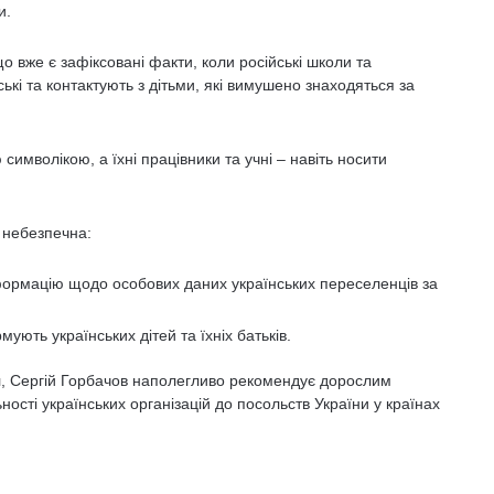
и.
що вже є зафіксовані факти, коли російські школи та
ські та контактують з дітьми, які вимушено знаходяться за
символікою, а їхні працівники та учні – навіть носити
 небезпечна:
нформацію щодо особових даних українських переселенців за
ують українських дітей та їхніх батьків.
л, Сергій Горбачов наполегливо рекомендує дорослим
сті українських організацій до посольств України у країнах