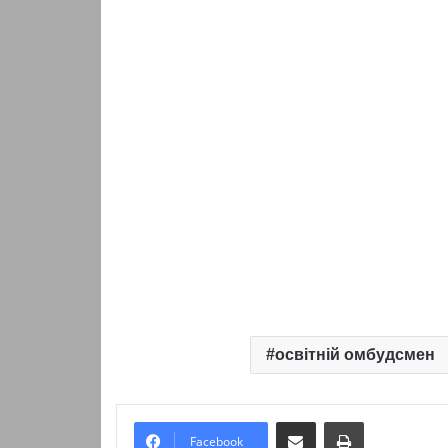
освітній омбудсмен
Надіслати електронною поштою
Надрукувати
Facebook