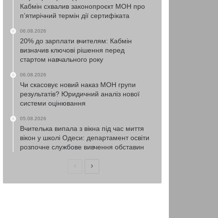
Кабмін схвалив законопроєкт МОН про
п’ятирічний термін дії сертифіката
06.08.2026
20% до зарплати вчителям: Кабмін
визначив ключові рішення перед
стартом навчального року
06.08.2026
Чи скасовує новий наказ МОН групи
результатів? Юридичний аналіз нової
системи оцінювання
05.08.2026
Вчителька випала з вікна під час миття
вікон у школі Одеси: департамент освіти
розпочне службове вивчення обставин
Попередня
Наступна
сторінка
сторінка