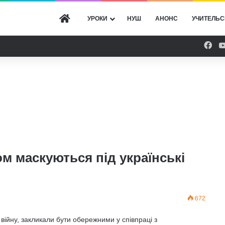
ГОЛОВНА
УРОКИ
НУШ
АНОНС
УЧИТЕЛЬС
Fac
ом маскуються під українські
672
з війну, закликали бути обережними у співпраці з