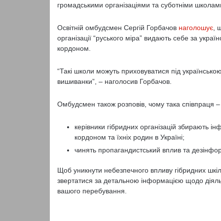
громадськими організаціями та суботніми школам
Освітній омбудсмен Сергій Горбачов
наголошує
, 
організації “руського міра” видають себе за україн
кордоном.
“Такі школи можуть приховуватися під українською 
вишиванки”, – наголосив Горбачов.
Омбудсмен також розповів, чому така співпраця –
керівники гібридних організацій збирають і
кордоном та їхніх родин в Україні;
чинять пропагандистський вплив та дезінформ
Щоб уникнути небезпечного впливу гібридних шкі
звертатися за детальною інформацією щодо діяльно
вашого перебування.