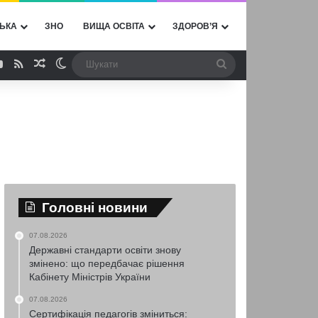
ЬКА
ЗНО
ВИЩА ОСВІТА
ЗДОРОВ’Я
ebook
YouTube
RSS
Випадкова стаття
Switch skin
Шукати
Головні новини
07.08.2026
Державні стандарти освіти знову
змінено: що передбачає рішення
Кабінету Міністрів України
07.08.2026
Сертифікація педагогів зміниться: