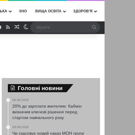
ЬКА
ЗНО
ВИЩА ОСВІТА
ЗДОРОВ’Я
ebook
YouTube
RSS
Випадкова стаття
Switch skin
Шукати
Головні новини
06.08.2026
20% до зарплати вчителям: Кабмін
визначив ключові рішення перед
стартом навчального року
06.08.2026
Чи скасовує новий наказ МОН групи