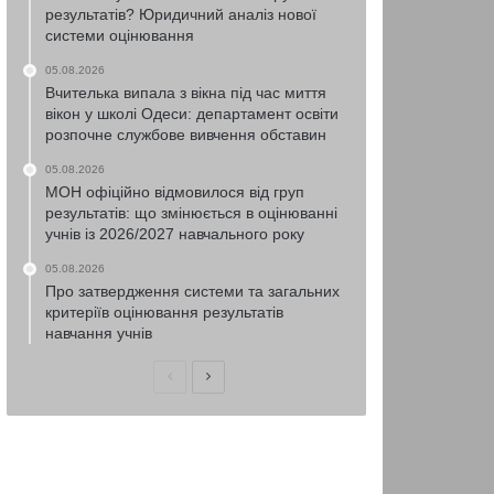
результатів? Юридичний аналіз нової
системи оцінювання
05.08.2026
Вчителька випала з вікна під час миття
вікон у школі Одеси: департамент освіти
розпочне службове вивчення обставин
05.08.2026
МОН офіційно відмовилося від груп
результатів: що змінюється в оцінюванні
учнів із 2026/2027 навчального року
05.08.2026
Про затвердження системи та загальних
критеріїв оцінювання результатів
навчання учнів
Попередня
Наступна
сторінка
сторінка