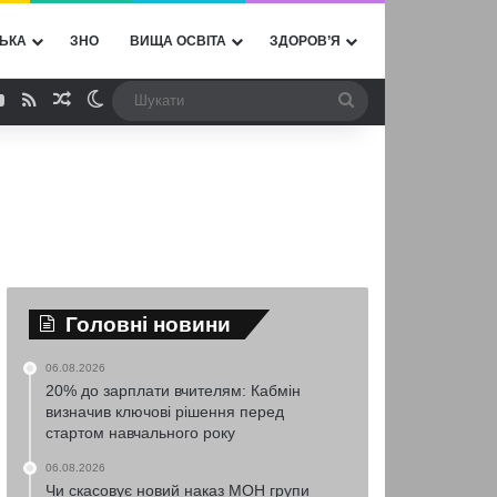
ЬКА
ЗНО
ВИЩА ОСВІТА
ЗДОРОВ’Я
ebook
YouTube
RSS
Випадкова стаття
Switch skin
Шукати
Головні новини
06.08.2026
20% до зарплати вчителям: Кабмін
визначив ключові рішення перед
стартом навчального року
06.08.2026
Чи скасовує новий наказ МОН групи