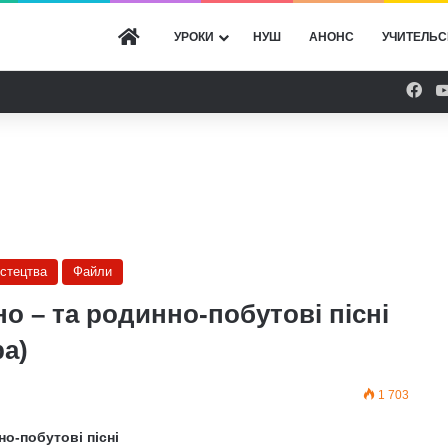
ГОЛОВНА
УРОКИ
НУШ
АНОНС
УЧИТЕЛЬС
Fac
истецтва
Файли
о – та родинно-побутові пісні
ра)
1 703
о-побутові пісні