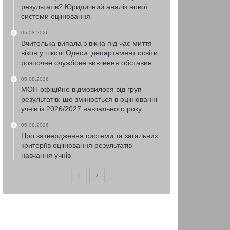
результатів? Юридичний аналіз нової
системи оцінювання
05.08.2026
Вчителька випала з вікна під час миття
вікон у школі Одеси: департамент освіти
розпочне службове вивчення обставин
05.08.2026
МОН офіційно відмовилося від груп
результатів: що змінюється в оцінюванні
учнів із 2026/2027 навчального року
05.08.2026
Про затвердження системи та загальних
критеріїв оцінювання результатів
навчання учнів
Попередня
Наступна
сторінка
сторінка