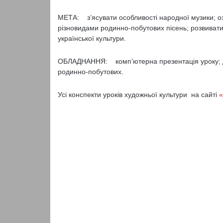
МЕТА: з’ясувати особливості народної музики; о
різновидами родинно-по­бутових пісень; розвивати 
української культури.
ОБЛАДНАННЯ:
комп’ютерна презентація уроку; 
родинно-побутових.
Усі конспекти уроків художньої культури на сайті
«