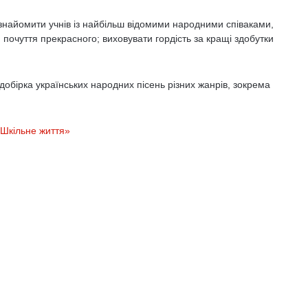
знайомити учнів із найбільш відомими народними співаками,
почуття прекрасного; виховувати гор­дість за кращі здобутки
добірка українських народних пі­сень різних жанрів, зокрема
Шкільне життя»