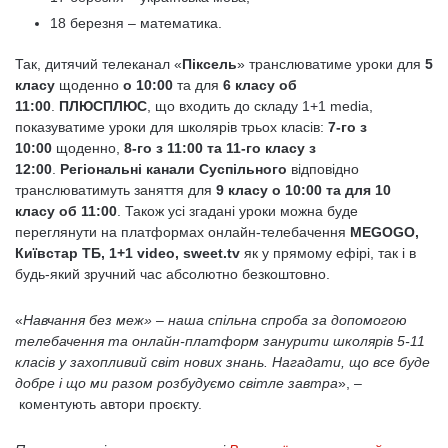
18 березня – математика.
Так, дитячий телеканал «
Піксель
» транслюватиме уроки для
5
класу
щоденно
о 10:00
та для
6 класу об
11:00
.
ПЛЮСПЛЮС
, що входить до складу 1+1 media,
показуватиме уроки для школярів трьох класів:
7-го з
10:00
щоденно,
8-го з 11:00 та 11-го класу з
12:00
.
Регіональні канали Суспільного
відповідно
транслюватимуть заняття для
9 класу о 10:00 та для 10
класу об 11:00
. Також усі згадані уроки можна буде
переглянути на платформах онлайн-телебачення
MEGOGO,
Київстар ТБ, 1+1 video, sweet.tv
як у прямому ефірі, так і в
будь-який зручний час абсолютно безкоштовно.
«
Навчання без меж» – наша спільна спроба за допомогою
телебачення та онлайн-платформ занурити школярів 5-11
класів у захопливий світ нових знань. Нагадати, що все буде
добре і що ми разом розбудуємо світле завтра
», –
коментують автори проєкту.