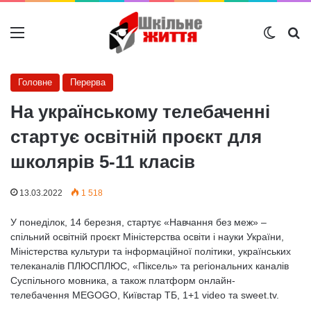
Меню
Switch
Ш
Головне
Перерва
На українському телебаченні
стартує освітній проєкт для
школярів 5-11 класів
13.03.2022
1 518
У понеділок, 14 березня, стартує «Навчання без меж» –
спільний освітній проєкт Міністерства освіти і науки України,
Міністерства культури та інформаційної політики, українських
телеканалів ПЛЮСПЛЮС, «Піксель» та регіональних каналів
Суспільного мовника, а також платформ онлайн-
телебачення MEGOGO, Київстар ТБ, 1+1 video та sweet.tv.