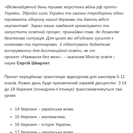
«Вісімнадцятий день триває жорстока війна рф проти
України. Збройні сили України та загони тероборони гідно
тримають оборону нашої держави та дають відсіч
окупантам! Зараз наше завдання організувати та
запустити освітній процес, принаймні там, де дозволяє
безпекова ситуація. Для цього ми об’єднали зусилля з
колегами та партнерами й підготували додаткові
інструменти для дистанційної освіти, як от
проєкт «Навчання без меж»
, – зазначив Міністр освіти і
науки
Сергій Шкарлет
.
Проєкт передбачає трансляцію відеоуроків для школярів 5-11
класів. Кожен день буде присвячений окремій дисципліні. З 14
до 18 березня (понеділок-пʼятниця) транслюватимуться такі
уроки:
14 березня – українська мова;
15 березня – математика;
16 березня – історія України;
17 березня – українська мова;