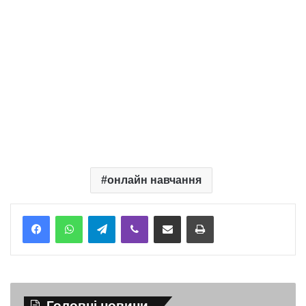
онлайн навчання
Telegram
Viber
Надіслати електронною поштою
Надрукувати
Головні новини