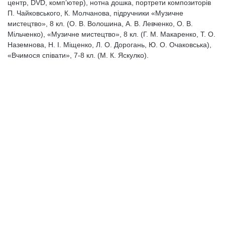
центр, DVD, комп’ютер), нотна дошка, портрети композиторів
П. Чайковського, К. Мол­чанова, підручники «Музичне
мистецтво», 8 кл. (О. В. Волошина, А. В. Левченко, О. В.
Мільченко), «Музичне мистецтво», 8 кл. (Г. М. Макаренко, Т. О.
Наземнова, Н. І. Міщенко, Л. О. Дорогань, Ю. О. Очаковська),
«Вчимося співати», 7-8 кл. (М. К. Яскулко).