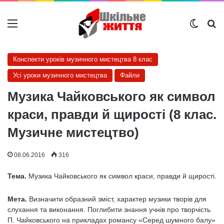
Меню
Switch
Ш
Конспекти уроків музичного мистецтва 8 клас
Усі уроки музичного мистецтва
Файли
Музика Чайковського як символ
краси, правди й щирості (8 клас.
Музичне мистецтво)
08.06.2016
316
Тема.
Музика Чайковського як символ краси, правди й щирості.
Мета.
Визначити образний зміст, характер музики тво­рів для
слухання та виконання. Поглибити знання учнів про творчість
П. Чайковського на прикла­дах романсу «Серед шумного балу»