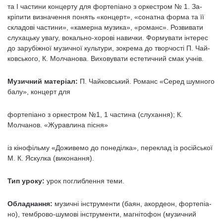
та І части­ни концерту для фортепіано з оркестром № 1. За­
кріпити визначення понять «концерт», «сонатна форма та її
складові частини», «камерна музика», «романс». Розвивати
слухацьку увагу, вокально-хорові навички. Формувати інтерес
до зарубіжної музичної культури, зокрема до творчості П. Чай­
ковського, К. Молчанова. Виховувати естетичний смак учнів.
Музичний матеріал:
П. Чайковський. Романс «Серед шумного
балу», концерт для
фортепіано з оркестром №1, 1 части­на (слухання); К.
Молчанов. «Журавлина пісня»
із кінофільму «Доживемо до понеділка», пере­клад із російської
М. К. Яскулка (виконання).
Тип уроку:
урок поглиблення теми.
Oбладнання:
музичні інструменти (баян, акордеон, фортепіа­
но), темброво-шумові інструменти, магнітофон (музичний