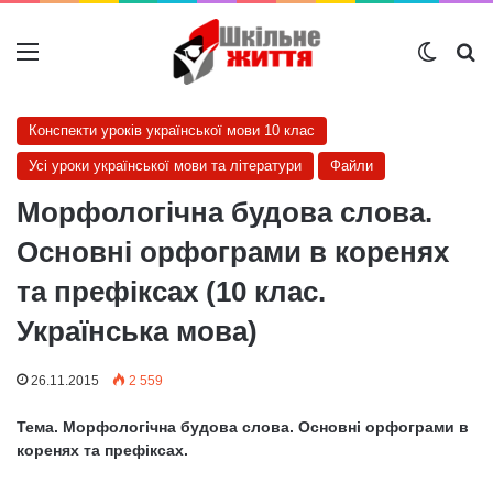
Меню
Switch
Ш
Конспекти уроків української мови 10 клас
Усі уроки української мови та літератури
Файли
Морфологічна будова слова.
Основні орфограми в коренях
та префіксах (10 клас.
Українська мова)
26.11.2015
2 559
Тема. Морфологічна будова слова. Основні орфограми в
коренях та префіксах.