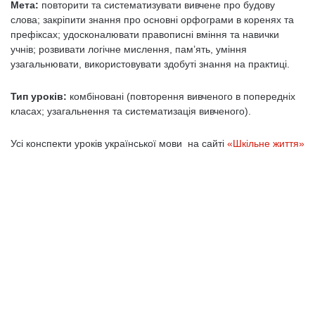
Мета:
повторити та систематизувати вивчене про будову
слова; закріпити знання про основні орфограми в коренях та
префіксах; удосконалювати правописні вміння та навички
учнів; розвивати логічне мислення, пам’ять, уміння
узагальнювати, використовувати здобуті знання на практиці.
Тип уроків:
комбіновані (повторення вивченого в попередніх
класах; узагальнення та систематизація вивченого).
Усі конспекти уроків української мови на сайті
«Шкільне життя»