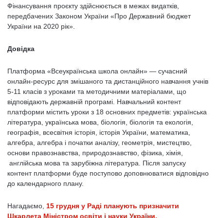
Фінансування проєкту здійснюється в межах видатків,
передбачених Законом України «Про Державний бюджет
України на 2020 рік».
Довідка
Платформа «Всеукраїнська школа онлайн» — сучасний
онлайн-ресурс для змішаного та дистанційного навчання учнів
5-11 класів з уроками та методичними матеріалами, що
відповідають державній програмі. Навчальний контент
платформи містить уроки з 18 основних предметів: українська
література, українська мова, біологія, біологія та екологія,
географія, всесвітня історія, історія України, математика,
алгебра, алгебра і початки аналізу, геометрія, мистецтво,
основи правознавства, природознавство, фізика, хімія,
англійська мова та зарубіжна література. Після запуску
контент платформи буде поступово доповнюватися відповідно
до календарного плану.
Нагадаємо,
15 грудня у Раді планують призначити
Шкарлета Міністром освіти і науки України.