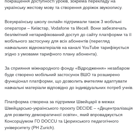
покращення доступності уроків, зокрема перекладу на
українську жестову мову та створення доріжок звукоопису.
Всеукраїнську школу онлайн підтримали також 3 мобільні
оператори – Київстар, Vodafone та lifecell. Вони забезпечать
безлімітний нетарифікований доступ до сайту платформи та її
мобільного застосунку для всіх абонентів (перегляд
навчальних відеоматеріалів на каналі YouTube тарифікується
згідно з умовами тарифного плану абонента).
За сприяння міжнародного фонду «Відродження» незабаром
буде створено мобільний застосунок ВШО та розширено
функціонал платформи, що дозволить вчителям адаптувати
навчальні матеріали відповідно до індивідуальних потреб учнів.
Платформа створена за підтримки Швейцарії в межах
Швейцарсько-українського проєкту DECIDE – «Децентралізація
для розвитку демократичної освіти», який впроваджується
Консорціумом ГО DOCCU та Цюрихського педагогічного
університету (PH Zurich).