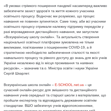
«В умовах стрімкого поширення пандемії насамперед важливо
забезпечити захист здоров’я та життя кожного учасника
освітнього процесу. Водночас ми розуміємо, що процес
навчання не повинен зупинятися. Саме тому, аби всі учасники
освітнього процесу отримали належну підтримку передусім у
разі впровадження дистанційного навчання, ми запустили
«Всеукраїнську школу онлайн». Та актуальність створення
національної освітньої платформи зумовлена не тільки
викликами, пов’язаними з поширенням COVID-19, а й
стратегічною необхідністю забезпечення сталості та якості
навчального процесу та рівного доступу до знань для всіх учнів
України незалежно від їх місця проживання та наявних
ресурсів», – зазначив т.в.о. Міністра освіти і науки України
Сергій Шкарлет.
Всеукраїнська школа онлайн –
E-SCHOOL.net.ua
– це
сучасний онлайн-ресурс для змішаного та дистанційного
навчання учнів середньої та старшої школи з матеріалами, що
пройшли експертизу та відповідають державним освітнім
стандартам. ВШО забезпечує учнів відеопоясненнями,
конспектом, тестами та можливістю відслідковувати свій