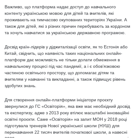
Важливо, що платформа надає доступ до навчального
контенту українською мовою для дітей та вчителів, які
проживають на тимчасово окупованих територіях України. А
також для дітей, які з різних причин перебувають за кордоном
та хочуть навчатися за українською державною програмою.
Досвід країн-лідерів у діджиталізації освіти, як то Естонія або
Китай, свідчить, що наявність таких національних онлайн-
платформ дає можливість не тільки долати обмеження в
навчальному процесі під час пандемії, а і є обов’язковою
частиною освітнього простору, що допомагає дітям та
вчителям у навчанні та викладанні, а також підвищує рівень
здобутих знань.
Для створення онлайн-платформи ініціатори проєкту
звернулися до ГС «Освіторія», яка вже має необхідний досвід
та експертизу, адже з 2013 року втілює масштабні інноваційні
освітні проєкти. Саме «Освіторія» на запит МОН у 2018 році
підготувала тренерів Нової української школи (НУШ) для
перенавчання 22 тисяч вчителів початкової школи, а навесні