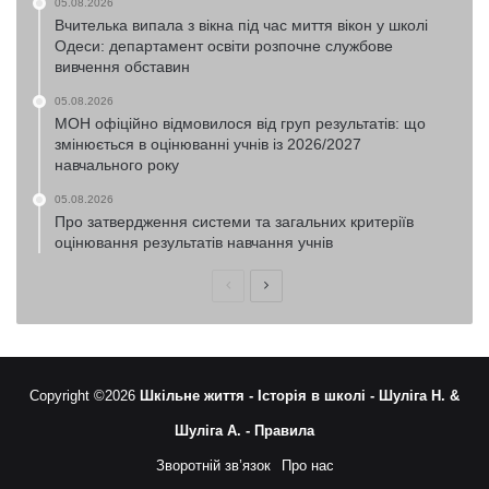
05.08.2026
Вчителька випала з вікна під час миття вікон у школі
Одеси: департамент освіти розпочне службове
вивчення обставин
05.08.2026
МОН офіційно відмовилося від груп результатів: що
змінюється в оцінюванні учнів із 2026/2027
навчального року
05.08.2026
Про затвердження системи та загальних критеріїв
оцінювання результатів навчання учнів
Попередня
Наступна
сторінка
сторінка
Copyright ©2026
Шкільне життя -
Історія в школі -
Шуліга Н. &
Шуліга А. -
Правила
Зворотній зв’язок
Про нас