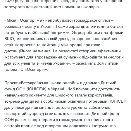
2020 року на волонтерських засадах допомагала у створенні
телеуроків для дистанційного навчання школярів.
«Місія «Освіторії» як неприбуткової громадської спілки –
розвивати освіту в Україні. І саме зараз діти, вчителі та батьки
потребують найбільшої підтримки. Як розробники платформи
ВШО, ми спирались на свій досвід створення інноваційних
освітніх проєктів та найкращі міжнародні практики
дистанційного навчання. І в результаті створили ефективний
інструмент для впровадження сучасних підходів та технологій
для всіх учнів та вчителів України», – зазначила Зоя Литвин,
голова ГС «Освіторія».
Проєкт «Всеукраїнська школа онлайн» підтримав Дитячий
фонд ООН (ЮНІСЕФ) в Україні. Щоб покращити доступність
навчального контенту для широкого загалу користувачів,
зокрема для дітей з особливими освітніми потребами, ЮНІСЕФ
долучився до навчань для авторів уроків та забезпечив
експертний супровід із питань інклюзивності. Дитячий фонд
ООН разом із партнерами з громадського та приватного
секторів працює над створенням додаткових інструментів