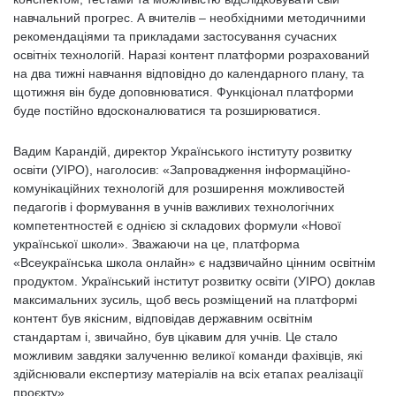
навчальний прогрес. А вчителів – необхідними методичними
рекомендаціями та прикладами застосування сучасних
освітніх технологій. Наразі контент платформи розрахований
на два тижні навчання відповідно до календарного плану, та
щотижня він буде доповнюватися. Функціонал платформи
буде постійно вдосконалюватися та розширюватися.
Вадим Карандій, директор Українського інституту розвитку
освіти (УІРО), наголосив: «Запровадження інформаційно-
комунікаційних технологій для розширення можливостей
педагогів і формування в учнів важливих технологічних
компетентностей є однією зі складових формули «Нової
української школи». Зважаючи на це, платформа
«Всеукраїнська школа онлайн» є надзвичайно цінним освітнім
продуктом. Український інститут розвитку освіти (УІРО) доклав
максимальних зусиль, щоб весь розміщений на платформі
контент був якісним, відповідав державним освітнім
стандартам і, звичайно, був цікавим для учнів. Це стало
можливим завдяки залученню великої команди фахівців, які
здійснювали експертизу матеріалів на всіх етапах реалізації
проєкту».