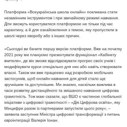
Платформа «Всеукраїнська школа онлайн» покликана стати
незамінним інструментом і при звичайному режимі навчання.
Діти зможуть користуватися платформою не тільки під час
карантину, а й для ознайомлення з темою, яку пропустили в
школі через хворобу або з інших причин.
«Сьогодні ви бачите першу версію платформи. Вже на початку
2021 року ми плануємо презентувати функціонал «Кабінету
вчителя», де він зможе відслідковувати прогрес своїх учнів і
модифікувати курси спеціально для них або навіть створювати
власні. Також ми вже працюємо над розробкою мобільних
застосунків, щоб онлайн-навчання для дітей стало ще
зручнішим та доступнішим. Ми знаємо, наскільки важлива в
часи розвитку дистанційного та змішаного навчання цифрова
грамотність. Тож маю сказати, що ВШО є частиною глобальної
ініціативи з цифрової грамотності – «Дія.Цифрова освіта», яку
Мінцифри разом із партнерами запустили цього року», –
заявила заступник Міністра цифрової трансформації з питань
євроінтеграції Валерія Іонан.