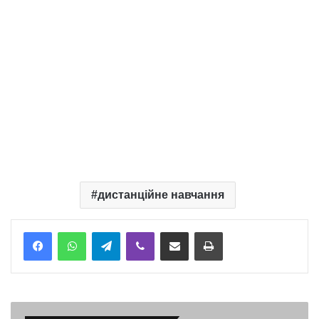
дистанційне навчання
Telegram
Viber
Надіслати електронною поштою
Надрукувати