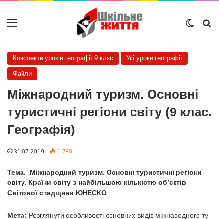
Меню
Switch
Ш
Конспекти уроків географії 9 клас
Усі уроки географії
Файли
Міжнародний туризм. Основні
туристичні регіони світу (9 клас.
Географія)
31.07.2019
1 780
Тема. Міжнародний туризм. Основні туристичні регіони
світу. Країни світу з найбільшою кількістю об’єктів
Світової спадщини ЮНЕСКО
Мета:
Розглянути особливості основних видів міжнародного ту­