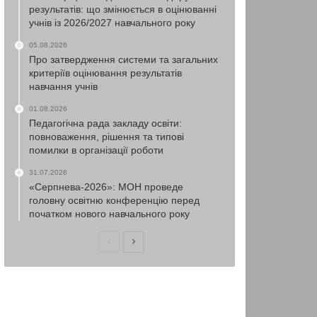
результатів: що змінюється в оцінюванні
учнів із 2026/2027 навчального року
05.08.2026
Про затвердження системи та загальних
критеріїв оцінювання результатів
навчання учнів
01.08.2026
Педагогічна рада закладу освіти:
повноваження, рішення та типові
помилки в організації роботи
31.07.2026
«Серпнева-2026»: МОН проведе
головну освітню конференцію перед
початком нового навчального року
Попередня
Наступна
сторінка
сторінка