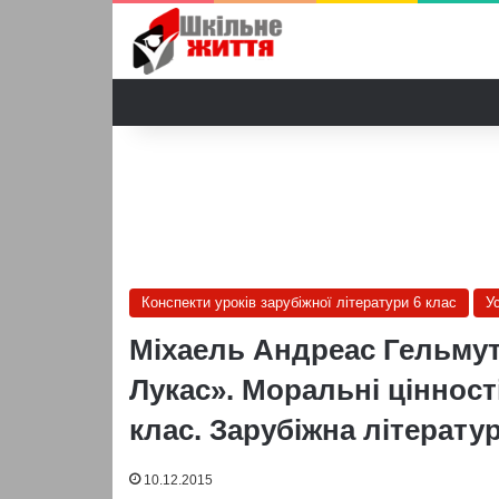
Конспекти уроків зарубіжної літератури 6 клас
У
Міхаель Андреас Гельмут
Лукас». Моральні цінност
клас. Зарубіжна літератур
10.12.2015