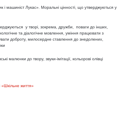
 і машиніст Лукас». Моральні цінності, що утверджуються у
верджуються у творі, зокрема, дружби, поваги до інших,
нологічне та діалогічне мовлення, уміння працювати з
вувати доброту, милосердне ставлення до знедолених,
мки
ькі малюнки до твору, звуки-імітації, кольорові олівці
і
«Шкільне життя»