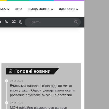
ЬКА
ЗНО
ВИЩА ОСВІТА
ЗДОРОВ’Я
ebook
YouTube
RSS
Випадкова стаття
Switch skin
Шукати
Головні новини
05.08.2026
Вчителька випала з вікна під час миття
вікон у школі Одеси: департамент освіти
розпочне службове вивчення обставин
05.08.2026
МОН офіційно відмовилося від груп