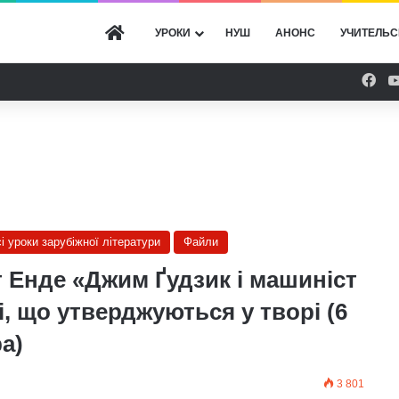
ГОЛОВНА
УРОКИ
НУШ
АНОНС
УЧИТЕЛЬС
Fac
сі уроки зарубіжної літератури
Файли
 Енде «Джим Ґудзик і машиніст
і, що утверджуються у творі (6
а)
3 801