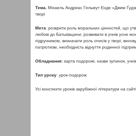
Тема.
Міхаель Андреас Гельмут Енде «Джим Ґудзик
творі
Мета
: розкрити роль моральних цінностей, що ут
любові до Батьківщини; розвивати в учнів усне мо
підручником, визначати роль описів у творі; вихо
патріотизм, необхідність відчуття родинної підтри
Обладнання:
карта подорожі, назви зупинок, учнівс
Тип уроку
: урок-подорож
Усі конспекти уроків зарубіжної літератури на сайт