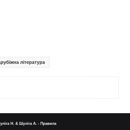
арубіжна література
уліга Н. & Шуліга А. -
Правила