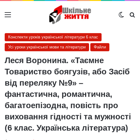
Меню
Switch
Ш
Конспекти уроків української літератури 6 клас
Усі уроки української мови та літератури
Файли
Леся Воронина. «Таємне
Товариство боягузів, або Засіб
від переляку №9» –
фантастична, романтична,
багатоепізодна, повість про
виховання гідності та мужності
(6 клас. Українська література)