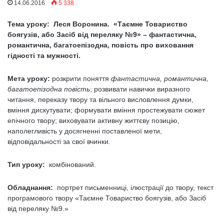
14.06.2016
5 338
Тема уроку: Леся Воронина. «Таємне Товариство
боягузів, або Засіб від переляку №9»
– фантастична,
романтична, багатоепізодна, повість про виховання
гідності та мужності.
Мета уроку:
розкрити поняття
фантастична, романтична,
багатоепізодна повість
; розвивати навички виразного
читання, переказу твору та вільного висловлення думки,
вміння дискутувати; формувати вміння простежувати сюжет
епічного твору; виховувати активну життєву позицію,
наполегливість у досягненні поставленої мети,
відповідальності за свої вчинки
.
Тип уроку:
комбінований.
Обладнання:
портрет письменниці, ілюстрації до твору, текст
програмового твору «Таємне Товариство боягузів, або Засіб
від переляку №9.»