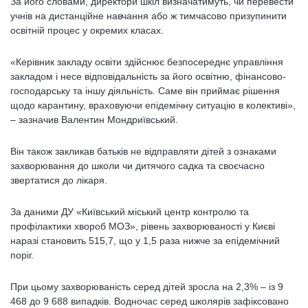
За його словами, директори шкіл визначатимуть, чи перевести
учнів на дистанційне навчання або ж тимчасово призупинити
освітній процес у окремих класах.
«Керівник закладу освіти здійснює безпосереднє управління
закладом і несе відповідальність за його освітню, фінансово-
господарську та іншу діяльність. Саме він приймає рішення
щодо карантину, враховуючи епідемічну ситуацію в колективі»,
– зазначив Валентин Мондриївський.
Він також закликав батьків не відправляти дітей з ознаками
захворювання до школи чи дитячого садка та своєчасно
звертатися до лікаря.
За даними ДУ «Київський міський центр контролю та
профілактики хвороб МОЗ», рівень захворюваності у Києві
наразі становить 515,7, що у 1,5 раза нижче за епідемічний
поріг.
При цьому захворюваність серед дітей зросла на 2,3% – із 9
468 до 9 688 випадків. Водночас серед школярів зафіксовано