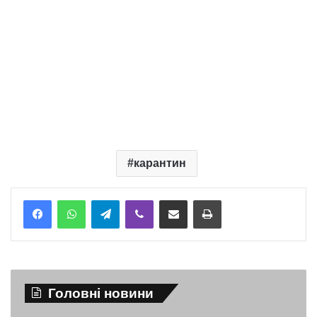
карантин
Telegram
Viber
Надіслати електронною поштою
Надрукувати
Головні новини