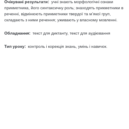
Очікувані результати:
учні знають морфологічні ознаки
прикметника, його синтаксичну роль; знаходять прикметники в
реченні, відмінюють прикметники твердої та м’якої груп,
складають з ними речення; уживають у власному мовленні.
Обладнання:
текст для диктанту, текст для аудіювання
Тип уроку:
контроль і корекція знань, умінь і навичок.