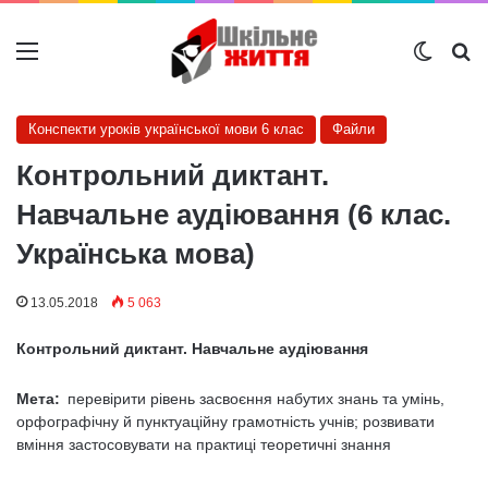
Меню
Switch
Ш
Конспекти уроків української мови 6 клас
Файли
Контрольний диктант.
Навчальне аудіювання (6 клас.
Українська мова)
13.05.2018
5 063
Контрольний диктант. Навчальне аудіювання
Мета:
перевірити рівень засвоєння набутих знань та умінь,
орфографічну й пунктуаційну грамотність учнів; розвивати
вміння застосовувати на практиці теоретичні знання