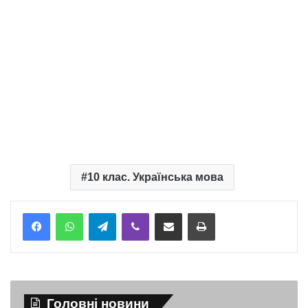
10 клас. Українська мова
Telegram
Viber
Надіслати електронною поштою
Надрукувати
Головні новини