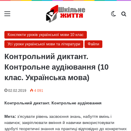
Меню
Switch
Ш
Конспекти уроків української мови 10 клас
Усі уроки української мови та літератури
Файли
Контрольний диктант.
Контрольне аудіювання (10
клас. Українська мова)
02.02.2019
4 091
Контрольний диктант. Контрольне аудіювання
Мета:
з’ясувати рівень засвоєння знань, набуття вмінь і
навичок; закріплювати вміння й навички використовувати
здобуті теоретичні знання на практиці відповідно до конкретних