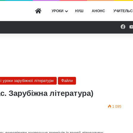
ГОЛОВНА
УРОКИ
НУШ
АНОНС
УЧИТЕЛЬС
Fac
сі уроки зарубіжної літератури
Файли
с. Зарубіжна література)
1 095
 перевірити засвоєння термінів із теорії літератури;