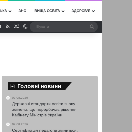
ЬКА
ЗНО
ВИЩА ОСВІТА
ЗДОРОВ’Я
ebook
YouTube
RSS
Випадкова стаття
Switch skin
Шукати
Головні новини
07.08.2026
Державні стандарти освіти знову
змінено: що передбачає рішення
Кабінету Міністрів України
07.08.2026
Сертифікація педагогів зміниться: