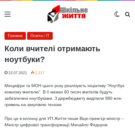
Меню
Switch
Ш
Головне
Освіта і IT
Коли вчителі отримають
ноутбуки?
22.07.2021
1 217
Мінцифри та МОН цього року реалізують ініціативу “Ноутбук
кожному вчителю”. В її межах 60 тисяч вчителів будуть
забезпечені ноутбуками. З держбюджету виділили 980 млн
гривень на закупівлю техніки.
Про це в колонці для УП.Життя пише Віце-прем’єр-міністр –
Міністр цифрової трансформації Михайло Федоров.