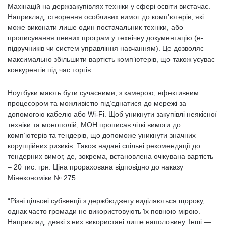
Махінацій на держзакупівлях техніки у сфері освіти вистачає.
Наприклад, створення особливих вимог до комп’ютерів, які
може виконати лише один постачальник техніки, або
прописування певних програм у технічну документацію (е-
підручників чи систем управління навчанням). Це дозволяє
максимально збільшити вартість комп’ютерів, що також усуває
конкурентів під час торгів.
Ноутбуки мають бути сучасними, з камерою, ефективним
процесором та можливістю під’єднатися до мережі за
допомогою кабелю або Wi-Fi. Щоб уникнути закупівлі неякісної
техніки та монополій, МОН прописав чіткі вимоги до
комп’ютерів та тендерів, що допоможе уникнути значних
корупційних ризиків. Також надані спільні рекомендації до
тендерних вимог, де, зокрема, встановлена очікувана вартість
– 20 тис. грн. Ціна прорахована відповідно до наказу
Мінекономіки № 275.
“Різні цільові субвенції з держбюджету виділяються щороку,
однак часто громади не використовують їх повною мірою.
Наприклад, деякі з них використані лише наполовину. Інші —