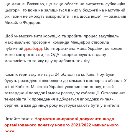
ще менше. Важливо, що якщо області не витратять субвенцію
цьогоріч, то вона не залишиться в них у бюджеті на наступний
рік і вони не зможуть використати її на щось інше”, — зазначив
Михайло Федоров.
Щоб унеможливити корупцію та зробити процес закупівель
максимально прозорим, команда Мінцифри створила
публічний
дашборд.
Це інтерактивна мапа України, де кожен
може контролювати, як ОДА використовують надану
можливість та за яку ціну придбають техніку.
Комп’ютери закуплять усі 24 області та м. Київ. Ноутбуки
будуть розподілені відповідно до кількості школярів в області. У
квітні Кабінет Міністрів України ухвалив постанову, в якій
затверджені порядок і умови розподілу субвенції. Оголошення
тендерів та їх проведення відбудеться впродовж липня-
серпня, а вже до кінця року ноутбуки мають бути у вчителів.
Читайте також:
Нормативно-правові документи щодо
організованого початку нового 2021/2022 навчального
року