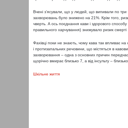
Вчені з’ясували, що у людей, що випивали по три 
захворювань було знижено на 21%. Крім того, риз
чверть. А ось поєднання кави і здорового способу
правильного харчування) знижувало ризик смерті в
Фахівці поки не знають, чому кава так впливає н
і протизапальних речовини, що містяться в кавов
захворювання – одна з основних причин передчасно
щорічно вмирає близько 7, а від інсульту – близько
Шкільне життя