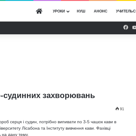
ГОЛОВНА
УРОКИ
НУШ
АНОНС
УЧИТЕЛЬС
Fac
о-судинних захворювань
91
ороб серця і судин, потрібно випивати по 3-5 чашок кави в
верситету Лісабона та Інституту вивчення кави. Фахівці
 на дану тему.