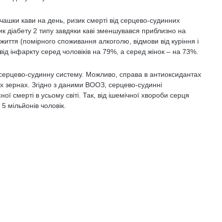
чашки кави на день, ризик смерті від серцево-судинних
ик діабету 2 типу завдяки каві зменшувався приблизно на
 життя (помірного споживання алкоголю, відмови від куріння і
ід інфаркту серед чоловіків на 79%, а серед жінок – на 73%.
а серцево-судинну систему. Можливо, справа в антиоксидантах
их зернах. Згідно з даними ВООЗ, серцево-судинні
ї смерті в усьому світі. Так, від ішемічної хвороби серця
 5 мільйонів чоловік.