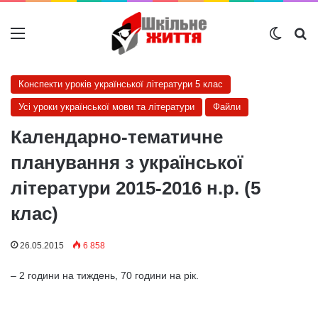
Меню
Switch
Ш
Конспекти уроків української літератури 5 клас
Усі уроки української мови та літератури
Файли
Календарно-тематичне
планування з української
літератури 2015-2016 н.р. (5
клас)
26.05.2015
6 858
– 2 години на тиждень, 70 години на рік.