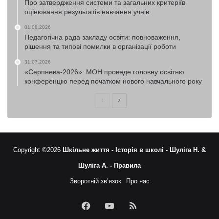
Про затвердження системи та загальних критеріїв
оцінювання результатів навчання учнів
01.08.2026
Педагогічна рада закладу освіти: повноваження,
рішення та типові помилки в організації роботи
31.07.2026
«Серпнева-2026»: МОН проведе головну освітню
конференцію перед початком нового навчального року
Попередня
Наступна
сторінка
сторінка
Copyright ©2026
Шкільне життя -
Історія в школі -
Шуліга Н. &
Шуліга А. -
Правила
Зворотній зв’язок
Про нас
Facebook
YouTube
RSS