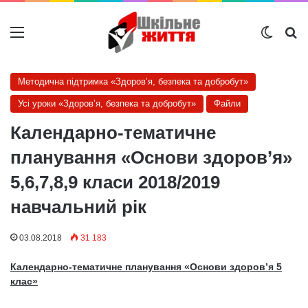
Меню
Switch
Ш
Методична підтримка «Здоров’я, безпека та добробут»
Усі уроки «Здоров’я, безпека та добробут»
Файли
Календарно-тематичне
планування «Основи здоров’я»
5,6,7,8,9 класи 2018/2019
навчальний рік
03.08.2018
31 183
Календарно-тематичне планування «Основи здоров’я 5
клас»