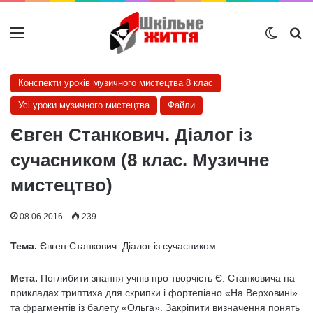
Меню
Switch
Ш
Конспекти уроків музичного мистецтва 8 клас
Усі уроки музичного мистецтва
Файли
Євген Станкович. Діалог із
сучасником (8 клас. Музичне
мистецтво)
08.06.2016
239
Тема.
Євген Станкович. Діалог із сучасником.
Мета.
Поглибити знання учнів про творчість Є. Стан­ковича на
прикладах триптиха для скрипки і фортепіано «На Верховині»
та фрагментів із балету «Ольга». Закріпити визначення понять