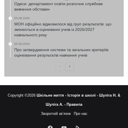
Одеси: департамент освіти розпочне службове
вивчення обставин
05.08.2026
МОН офіційно відмовилося від груп результатів: що
змінюється в оцінюванні учнів із 2026/2027
навчального року
05.08.2026
Про затвердження системи та загальних критеріїв
оцінювання результатів навчання учнів
Попередня
Наступна
сторінка
сторінка
Copyright ©2026
Шкільне життя -
Історія в школі -
Шуліга Н. &
Шуліга А. -
Правила
Зворотній зв’язок
Про нас
Facebook
YouTube
RSS