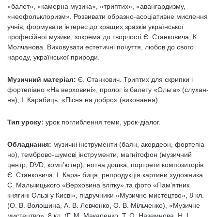
«балет», «камерна музика», «триптих», «аван­гардизму,
«неофольклоризм». Розвивати образно-асоціативне мислення
учнів, формувати інтерес до кращих зразків української
професійної музики, зокрема до творчості Є. Станковича, К.
Молчано­ва. Виховувати естетичні почуття, любов до свого
народу, української природи.
Музичний матеріал:
Є. Станкович. Триптих для скрипки і
фортепіано «На верховині», пролог із балету «Ольга» (слухан­
ня); І. Карабиць. «Пісня на добро» (виконання).
Тип уроку:
урок поглиблення теми, урок-діалог.
Обладнання:
музичні інструменти (баян, акордеон, фортепіа­
но), темброво-шумові інструменти, магнітофон (музичний
центр, DVD, комп’ютер), нотна дошка, портрети композиторів
Є. Станковича, І. Кара- биця, репродукція картини художника
С. Мальчицького «Верховина влітку» та фото «Пам’ятник
княгині Ользі у Києві», підручники «Музичне мистецтво», 8 кл.
(О. В. Волошина, А. В. Левчен­ко, О. В. Мільченко), «Музичне
мистецтво», 8 кл. (Г. М. Макаренко, Т. О. Наземнова, Н. І.