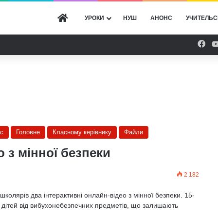
ГОЛОВНА
УРОКИ
НУШ
АНОНС
УЧИТЕЛЬС
Fac
ас
Головне
Класному керівнику
Файли
о з мінної безпеки
2 182
колярів два інтерактивні онлайн-відео з мінної безпеки. 15-
 дітей від вибухонебезпечних предметів, що залишають