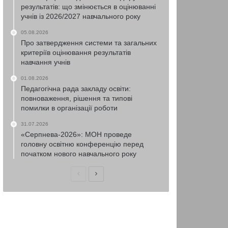
результатів: що змінюється в оцінюванні
учнів із 2026/2027 навчального року
05.08.2026
Про затвердження системи та загальних
критеріїв оцінювання результатів
навчання учнів
01.08.2026
Педагогічна рада закладу освіти:
повноваження, рішення та типові
помилки в організації роботи
31.07.2026
«Серпнева-2026»: МОН проведе
головну освітню конференцію перед
початком нового навчального року
Попередня
Наступна
сторінка
сторінка