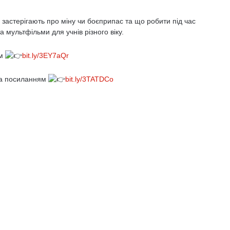
и застерігають про міну чи боєприпас та що робити під час
а мультфільми для учнів різного віку.
ям
bit.ly/3EY7aQr
за посиланням
bit.ly/3TATDCo