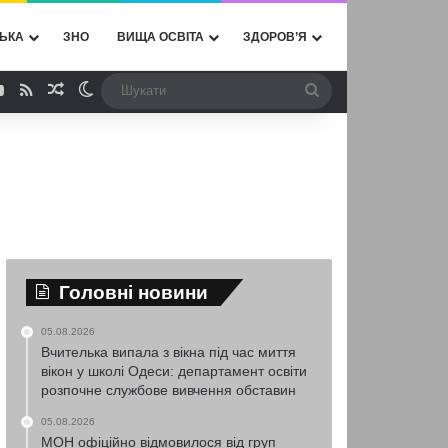
ЬКА
ЗНО
ВИЩА ОСВІТА
ЗДОРОВ’Я
ebook
YouTube
RSS
Випадкова стаття
Switch skin
Шукати
Головні новини
05.08.2026
Вчителька випала з вікна під час миття
вікон у школі Одеси: департамент освіти
розпочне службове вивчення обставин
05.08.2026
МОН офіційно відмовилося від груп