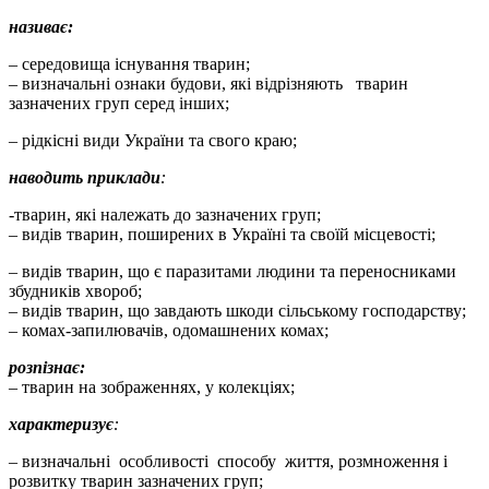
називає:
– середовища існування тварин;
– визначальні ознаки будови, які відрізняють тварин
зазначених груп серед інших;
– рідкісні види України та свого краю;
наводить приклади
:
-тварин, які належать до зазначених груп;
– видів тварин, поширених в Україні та своїй місцевості;
– видів тварин, що є паразитами людини та переносниками
збудників хвороб;
– видів тварин, що завдають шкоди сільському господарству;
– комах-запилювачів, одомашнених комах;
розпізнає:
– тварин на зображеннях, у колекціях;
характеризує
:
– визначальні особливості способу життя, розмноження і
розвитку тварин зазначених груп;