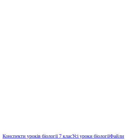
Конспекти уроків біології 7 клас
Усі уроки біології
Файли