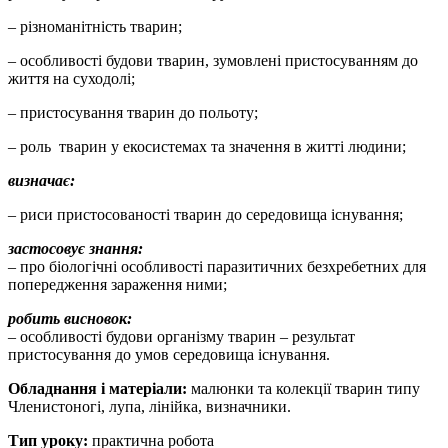
– різноманітність тварин;
– особливості будови тварин, зумовлені пристосуванням до
життя на суходолі;
– пристосування тварин до польоту;
– роль тварин у екосистемах та значення в житті людини;
визначає:
– риси пристосованості тварин до середовища існування;
застосовує знання:
– про біологічні особливості паразитичних безхребетних для
попередження зараження ними;
робить висновок:
– особливості будови організму тварин – результат
пристосування до умов середовища існування.
Обладнання і матеріали:
малюнки та колекції тварин типу
Членистоногі, лупа, лінійка, визначники.
Тип уроку:
практична робота