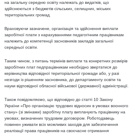
на загальну середню освіту належать до видатків, що
здійснюються з бюджетів сільських, селищних, міських
територіальних громад.
Враховуючи зазначене, організація та здійснення виплати
заробітної плати з нарахуваннями педагогічним працівникам
належить до компетенції засновників закладів загальної
середньої освіти.
Таким чином, з питань термінів виплати та конкретних розмірів
заробітних плат педпрацівникам необхідно звертатися до
керівництва відповідної територіальної громади або, у разі
незгоди із рішенням засновника, до департаменту освіти та
науки відповідної обласної військової (державної) адміністрації.
Також повідомляємо, що відповідно до статті 10 Закону
України «Про організацію трудових відносин в умовах воєнного
стану» (зі змінами) заробітну плату виплачують працівнику на
умовах, визначених трудовим договором. Роботодавець
повинен уживати всіх можливих заходів для забезпечення
реалізації права працівників на своєчасне отримання