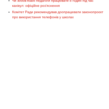
Чи зобов’язані педагоги працювати 8 годин під час
канікул: офіційне роз’яснення
Комітет Ради рекомендував доопрацювати законопроєкт
про використання телефонів у школах