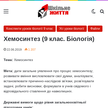
Меню
Switch
Ш
Конспекти уроків біології 9 клас
Усі уроки біології
Файли
Хемосинтез (9 клас. Біологія)
22.06.2019
1 207
Тема:
Хемосинтез
Мета:
дати загальне уявлення про процес хемосинтезу;
розвивати вміння висловлювати свої думки, аналізувати,
встановлювати причинно-наслідкові зв’язки, розв’язувати
задачі, робити висновки; формувати в учнів свідомого і
відповідального ставлення до навколишніх.
Державні вимоги щодо рівня загальноосвітньої
підготовки учнів: