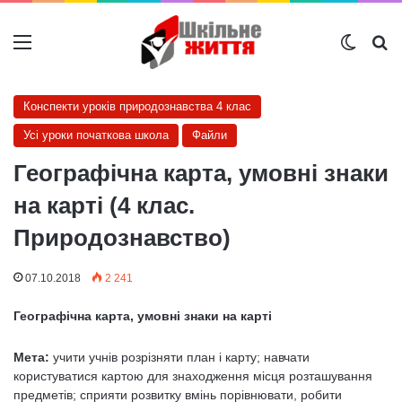
Меню
Switch
Ш
Конспекти уроків природознавства 4 клас
Усі уроки початкова школа
Файли
Географічна карта, умовні знаки
на карті (4 клас.
Природознавство)
07.10.2018
2 241
Географічна карта, умовні знаки на карті
Мета:
учити учнів розрізняти план і карту; навчати
користуватися картою для знаходження місця розташування
предметів; сприяти розвитку вмінь порівнювати, робити