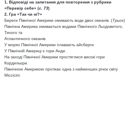
1. Відповіді на запитання для повторення з рубрики
«Перевір себе» (
с. 73
)
2. Гра «Так чи ні?»
Береги Північної Америки омивають води двох океанів. (
Трьох
)
Північна Америка омивається водами Північного Льодовитого,
Тихого та
Атлантичного океанів.
У морях Північної Америки плавають айсберги.
У Північній Америці є гори Анди.
На заході Північної Америки простяглися високі гори
Кордильєри.
Північною Америкою протікає одна з найменших річок світу
Міссісіпі.