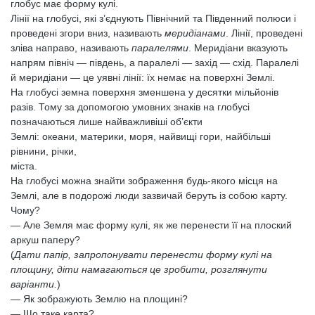
глобус має форму кулі.
Лінії на глобусі, які з’єднують Північний та Південний полюси і
проведені згори вниз, називають
меридіанами
. Лінії, проведені
зліва направо, називають
паралелями
. Меридіани вказують
напрям північ — південь, а паралелі — захід — схід. Паралелі
й меридіани — це уявні лінії: їх немає на поверхні Землі.
На глобусі земна поверхня зменшена у десятки мільйонів
разів. Тому за допомогою умовних знаків на глобусі
позначаються лише найважливіші об’єкти
Землі: океани, материки, моря, найвищі гори, найбільші
рівнини, річки,
міста.
На глобусі можна знайти зображення будь-якого місця на
Землі, але в подорожі люди зазвичай беруть із собою карту.
Чому?
— Але Земля має форму кулі, як же перенести її на плоский
аркуш паперу?
(
Дати папір, запропонувати перенести форму кулі на
площину, діти намагаються це зробити, розглянути
варіанти.
)
— Як зображують Землю на площині?
— Що таке карта?