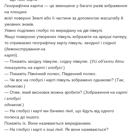
Географічна карта
— це зменшене у багато разів зображення
на площині
всієї поверхні Землі або її частини за допомогою масштабу й
умовних знаків.
Уявно поділимо глобус по меридіану на дві півкулі.
Якщо поверхню утворених півкуль зобразити на аркуші паперу,
то отримаємо географічну карту півкуль: західної і східної
(
демонстрування на
карті
).
— Покажіть західну півкулю, східну півкулю. (
Усі об’єкти діти
показують на карті і глобусі.
)
— Покажіть Північний полюс; Південний полюс.
— Чи все на глобусі і карті півкуль зображено однаково? (
Так,
однаково.
)
— Отже, який висновок можна зробити? (
Зображення на карті
і глобусі
однакові.
)
— На глобусі і карті ми бачимо лінії, що йдуть від одного
полюса до іншого.
Покажіть їх. Вони називаються меридіанами.
— На глобусі і карті є інші лінії. Як вони називаються?