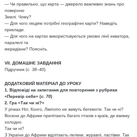
— Чи правильно, що карта — джерело важливих знань про
поверхню
Землі. Чому?
— Для чого людям потрібні географічні карти? Наведіть
приклади.
— Для чого на картах використовуються умовні лінії екватора,
паралелі та
меридіани? Поясніть.
VІІ. ДОМАШНЄ ЗАВДАННЯ
Підручник (
с. 38–40
).
ДОДАТКОВИЙ МАТЕРІАЛ ДО УРОКУ
1. Відповіді на запитання для повторення з рубрики
«Перевір себе» (
с. 70
)
2. Гра «Так чи ні?»
У річках Ніл, Конго, Лімпопо не живуть бегемоти. Так чи ні?
Восени до Африки прилітають багато птахів з країв, де взимку
холодно.
Так чи ні?
З України до Африки відлітають лелеки, журавлі, ластівки. Так