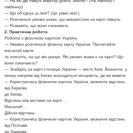
— На які дві півкулі екватор ділить Землю? (
На північну і
південну
)
— Що об’єднує ці лінії? (
Це уявні лінії.
)
— Розгляньте умовні знаки, що використані на карті півкуль.
— Розкажіть, що вони означають.
2. Практична робота
Робота з фізичною картою України
— Уважно розгляньте фізичну карту України. Прочитайте
масштаб карти
та поясніть, на що він указує. Які умовні знаки є на карті? Що
вони означають?
— Знайдіть на карті столицю України — місто Київ. Визначте, у
якому напрямі від Києва знаходиться місцевість, де ви живете.
— Користуючись фізичною картою України, визначте відстань
від Харкова
до Києва.
Відстань між містами на карті: …
Масштаб: …
Дійсна відстань: …
— Користуючись фізичною картою України, визначте відстань
від Полтави
до Харкова.