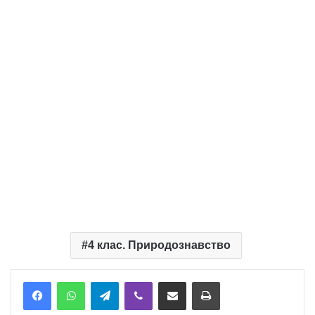
4 клас. Природознавство
Telegram
Viber
Надіслати електронною поштою
Надрукувати