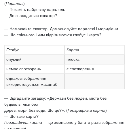
(
Паралелі
)
— Покажіть найдовшу паралель.
— Де знаходиться екватор?
— Намалюйте екватор. Домальовуйте паралелі і меридіани.
— Що спільного і чим відрізняються глобус і карта?
Глобус
Карта
опуклий
плоска
немає спотворень
є спотворення
однакові зображення
використовується масштаб
— Відгадайте загадку: «Держави без людей, міста без
будівель, ліси без
дерев, моря без води. Що це?». (
Географічна карта
)
— Що таке карта?
Географічна карта
— це зменшене у багато разів зображення
на площині