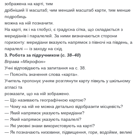
зображена на карті, тим
дрібніший її масштаб; чим менший масштаб карти, тим менше
подробиць
можна на ній позначити.
На карті, як і на глобусі, є градусна сітка, що складається з
меридіанів і паралелей. За ними визначаються сторони
горизонту: меридіани вказують напрямок з півночі на південь, а
паралелі — із заходу на схід.
3. Робота за підручником (
с. 38–40
)
Вправа «Мікрофон»
Учні відповідають на запитання на с. 38.
— Поясніть значення слова «карта».
Учитель пропонує учням розглянути карту півкуль у шкільному
атласі та
розказати, що на ній зображено.
— Що називають географічною картою?
— Чому на ній не можна детально відобразити місцевість?
— Який напрямок указують меридіани?
— Який напрямок указують паралелі?
— Які умовні знаки використовують на карті?
— Як позначають низовини, підвищення, гори, водойми, великі