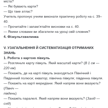
міста?
— Які бувають карти?
— Що таке атлас?
Учитель пропонує учням виконати практичну роботу на с. 39–
40.
— Прочитайте і запам’ятайте висновки на с. 40.
— Якими словами ви збагатили на уроці свій словник?
4. Фізкультхвилинка
V. УЗАГАЛЬНЕННЯ Й СИСТЕМАТИЗАЦІЯ ОТРИМАНИХ
ЗНАНЬ
1. Робота з картою півкуль
— Розгляньте карту півкуль. Який масштаб карти? (
В 1 см —
220 км
)
— Покажіть, де на карті півкуль знаходяться Північний і
Південний полюси; екватор; північна півкуля; південна півкуля.
— Покажіть на карті меридіани. Який напрям вони вказують?
(
Північ —
південь
)
— Покажіть паралелі. Який напрям вони вказують? (
Захід —
схід
)