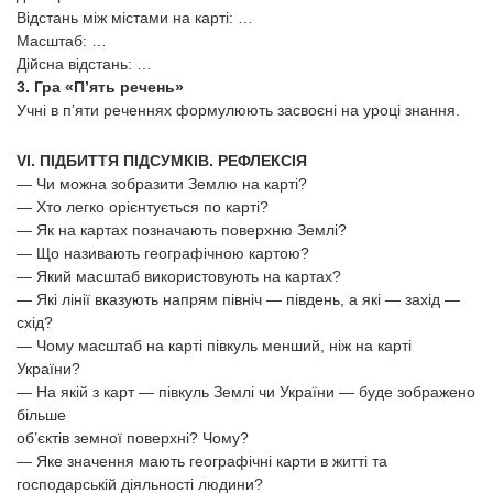
Відстань між містами на карті: …
Масштаб: …
Дійсна відстань: …
3. Гра «П’ять речень»
Учні в п’яти реченнях формулюють засвоєні на уроці знання.
VІ. ПІДБИТТЯ ПІДСУМКІВ. РЕФЛЕКСІЯ
— Чи можна зобразити Землю на карті?
— Хто легко орієнтується по карті?
— Як на картах позначають поверхню Землі?
— Що називають географічною картою?
— Який масштаб використовують на картах?
— Які лінії вказують напрям північ — південь, а які — захід —
схід?
— Чому масштаб на карті півкуль менший, ніж на карті
України?
— На якій з карт — півкуль Землі чи України — буде зображено
більше
об’єктів земної поверхні? Чому?
— Яке значення мають географічні карти в житті та
господарській діяльності людини?