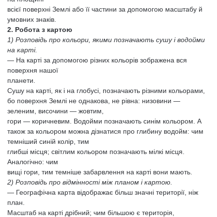
всієї поверхні Землі або її частини за допомогою масштабу й
умовних знаків.
2. Робота з картою
1) Розповідь про кольори, якими позначають сушу і водойми
на карті.
— На карті за допомогою різних кольорів зображена вся
поверхня нашої
планети.
Сушу на карті, як і на глобусі, позначають різними кольорами,
бо поверхня Землі не однакова, не рівна: низовини —
зеленим, височини — жовтим,
гори — коричневим. Водойми позначають синім кольором. А
також за кольором можна дізнатися про глибину водойм: чим
темніший синій колір, тим
глибші місця; світлим кольором позначають мілкі місця.
Аналогічно: чим
вищі гори, тим темніше забарвлення на карті вони мають.
2) Розповідь про відмінності між планом і картою.
— Географічна карта відображає більш значні території, ніж
план.
Масштаб на карті дрібний; чим більшою є територія,