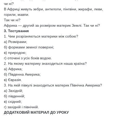
чи ні?
В Африці живуть зебри, антилопи, пінгвіни, жирафи, леви,
горили, мавпи.
Так чи ні?
Африка — другий за розміром материк Землі. Так чи ні?
3. Тестування
1. Чим розрізняються материки між собою?
а) Розмірами;
б) формами земної поверхні;
в) природою;
г) оточені з усіх боків водою.
2. На якому материку знаходиться наша країна?
а) Африка;
б) Південна Америка;
в) Євразія.
3. На якій півкулі знаходиться материк Північна Америка?
а) Західній;
б) південній;
в) східний;
г) західній і північній.
ДОДАТКОВИЙ МАТЕРІАЛ ДО УРОКУ