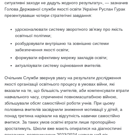
ситуативні заходи не дадуть жодного результату», — зазначив
Голова Державної служби якості освіти України Руслан Гурак
презентувавши чотири стратегічні завдання:
удосконалювати систему зворотного зв’язку про якість
освітньої політики;
розбудовувати внутрішню та зовнішню системи
забезпечення якості освіти;
формувати ефективну мережу закладів освіти;
актуалізувати систему оцінювання вчителів.
Очільник Служби звернув увагу на результати дослідження
якості організації освітнього процесу в умовах війни, які
вказали на те, що більшість учителів, аби компенсувати втрати
навчального часу, спричинені повномасштабною війною,
збільшували обсяг самостійної роботи учнів. При цьому
половина вчителів засвідчили зниження мотивації у дітей, а
понад третина нарікали на відсутність навички самостійно
вчитися. За таких умов освітні втрати лише пропорційно
зростатимуть. Школи вже мають опиратися на діагностичні
показники, розпочинаючи 2023/2024 навчальний рік.