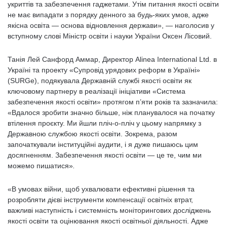
укриттів та забезпечення гаджетами. Утім питання якості освіти
не має випадати з порядку денного за будь-яких умов, адже
якісна освіта — основа відновлення держави», — наголосив у
вступному слові Міністр освіти і науки України Оксен Лісовий.
Танія Лей Санфорд Аммар, Директор Alinea International Ltd. в
Україні та проекту «Супровід урядових реформ в Україні»
(SURGe), подякувала Державній службі якості освіти як
ключовому партнеру в реалізації ініціативи «Система
забезпечення якості освіти» протягом п’яти років та зазначила:
«Вдалося зробити значно більше, ніж планувалося на початку
втілення проєкту. Ми йшли пліч-о-пліч у цьому напрямку з
Державною службою якості освіти. Зокрема, разом
започаткували інституційні аудити, і я дуже пишаюсь цим
досягненням. Забезпечення якості освіти — це те, чим ми
можемо пишатися»
.
«В умовах війни, щоб ухвалювати ефективні рішення та
розробляти дієві інструменти компенсації освітніх втрат,
важливі наступність і системність моніторингових досліджень
якості освіти та оцінювання якості освітньої діяльності. Адже