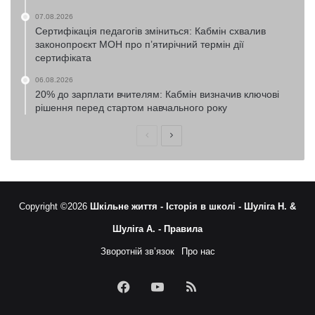
07.08.2026
Сертифікація педагогів зміниться: Кабмін схвалив
законопроєкт МОН про п’ятирічний термін дії
сертифіката
06.08.2026
20% до зарплати вчителям: Кабмін визначив ключові
рішення перед стартом навчального року
Попередня
Наступна
сторінка
сторінка
Copyright ©2026
Шкільне життя -
Історія в школі -
Шуліга Н. &
Шуліга А. -
Правила
Зворотній зв’язок
Про нас
Facebook
YouTube
RSS