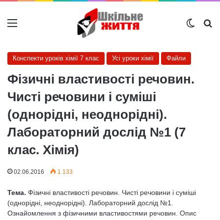
Меню
Switch
Ш
Конспекти уроків хімії 7 клас
Усі уроки хімії
Файли
Фізичні властивості речовин.
Чисті речовини і суміші
(однорідні, неоднорідні).
Лабораторний дослід №1 (7
клас. Хімія)
02.06.2016
1 133
Тема.
Фізичні властивості речовин. Чисті речовини і суміші
(однорідні, неоднорідні). Лабораторний дослід №1.
Ознайомлення з фізичними властивостями речовин. Опис