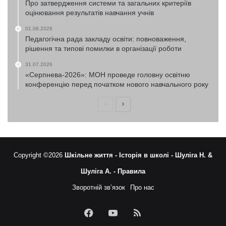
Про затвердження системи та загальних критеріїв
оцінювання результатів навчання учнів
01.08.2026
Педагогічна рада закладу освіти: повноваження,
рішення та типові помилки в організації роботи
31.07.2026
«Серпнева-2026»: МОН проведе головну освітню
конференцію перед початком нового навчального року
Попередня
Наступна
сторінка
сторінка
Copyright ©2026
Шкільне життя -
Історія в школі -
Шуліга Н. &
Шуліга А. -
Правила
Зворотній зв’язок
Про нас
Facebook
YouTube
RSS