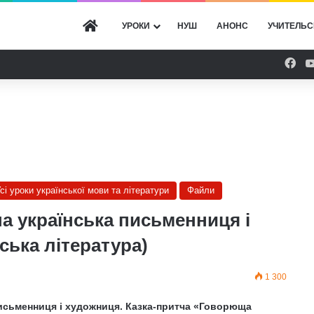
ГОЛОВНА
УРОКИ
НУШ
АНОНС
УЧИТЕЛЬС
Fac
сі уроки української мови та літератури
Файли
а українська письменниця і
ська література)
1 300
письменниця і художниця. Казка-притча «Говорюща