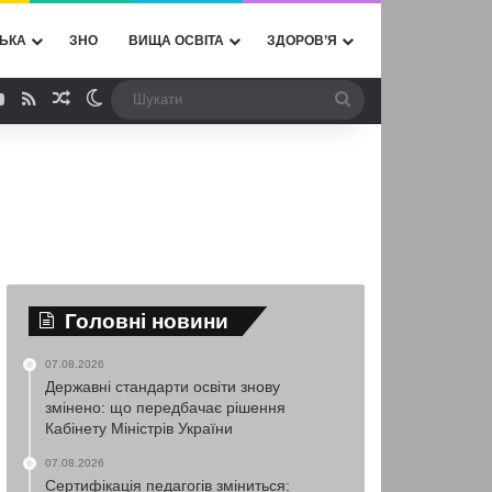
ЬКА
ЗНО
ВИЩА ОСВІТА
ЗДОРОВ’Я
ebook
YouTube
RSS
Випадкова стаття
Switch skin
Шукати
Головні новини
07.08.2026
Державні стандарти освіти знову
змінено: що передбачає рішення
Кабінету Міністрів України
07.08.2026
Сертифікація педагогів зміниться: