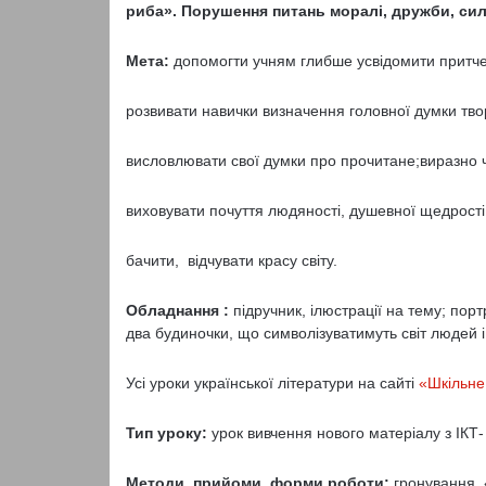
риба». Порушення питань моралі, дружби, сил
Мета:
допомогти учням глибше усвідомити притчеви
розвивати навички визначення головної думки тво
висловлювати свої думки про прочитане;виразно ч
виховувати почуття людяності, душевної щедрості
бачити, відчувати красу світу.
Обладнання :
підручник, ілюстрації на тему; по
два будиночки, що символізуватимуть світ людей і 
Усі уроки української літератури на сайті
«Шкільне
Тип уроку:
урок вивчення нового матеріалу з ІКТ
Методи, прийоми, форми роботи:
гронування, 