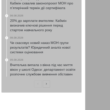
Кабмін схвалив законопроєкт МОН про
п’ятирічний термін дії сертифіката
06.08.2026
20% до зарплати вчителям: Кабмін
визначив ключові рішення перед
стартом навчального року
06.08.2026
Чи скасовує новий наказ МОН групи
результатів? Юридичний аналіз нової
системи оцінювання
05.08.2026
Вчителька випала з вікна під час миття
вікон у школі Одеси: департамент освіти
розпочне службове вивчення обставин
Попередня
Наступна
сторінка
сторінка