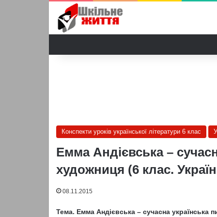
Конспекти уроків української літератури 6 клас
У
Емма Андієвська – cучасн
художниця (6 клас. Україн
08.11.2015
Тема. Емма Андієвська –
cучасна українська 