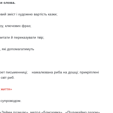
и слова.
й зміст і художню вартість казки;
ру, ключових фраз;
итати й переказувати твір;
, які допомагатимуть
ртрет письменниці; намалювана риба на дошці; прикріплені
світ риб.
 життя»
- супроводом.
«Займи позицію», метод «Блискавка», «Подумаймо разом»,