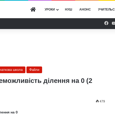
ГОЛОВНА
УРОКИ
НУШ
АНОНС
УЧИТЕЛЬС
Fac
очаткова школа
Файли
еможливість ділення на 0 (2
479
лення на 0