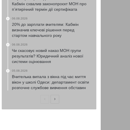
Кабмін схвалив законопроєкт МОН про
п’ятирічний термін дії сертифіката
06.08.2026
20% до зарплати вчителям: Кабмін
визначив ключові рішення перед
стартом навчального року
06.08.2026
Чи скасовує новий наказ МОН групи
результатів? Юридичний аналіз нової
системи оцінювання
05.08.2026
Вчителька випала з вікна під час миття
вікон у школі Одеси: департамент освіти
розпочне службове вивчення обставин
Попередня
Наступна
сторінка
сторінка