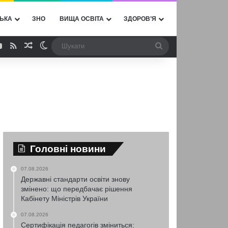
ЬКА
ЗНО
ВИЩА ОСВІТА
ЗДОРОВ’Я
ebook
YouTube
RSS
Випадкова стаття
Switch skin
Шукати
Головні новини
07.08.2026
Державні стандарти освіти знову
змінено: що передбачає рішення
Кабінету Міністрів України
07.08.2026
Сертифікація педагогів зміниться: