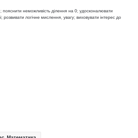
о; пояснити неможливість ділення на 0; удосконалювати
; розвивати логічне мислення, увагу; виховувати інтерес до
ас. Математика