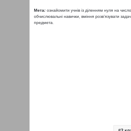
Мета
:
ознайомити учнів із діленням нуля на числ
обчислювальні навички, вміння розв’язувати задачі
предмета.
2 кл