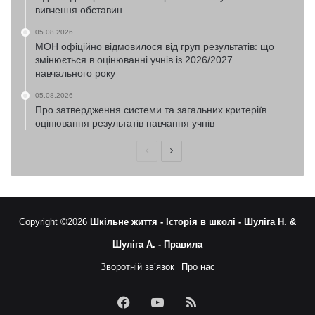
вивчення обставин
05.08.2026
МОН офіційно відмовилося від груп результатів: що
змінюється в оцінюванні учнів із 2026/2027
навчального року
05.08.2026
Про затвердження системи та загальних критеріїв
оцінювання результатів навчання учнів
Попередня
Наступна
сторінка
сторінка
Copyright ©2026
Шкільне життя -
Історія в школі -
Шуліга Н. &
Шуліга А. -
Правила
Зворотній зв’язок
Про нас
Facebook
YouTube
RSS