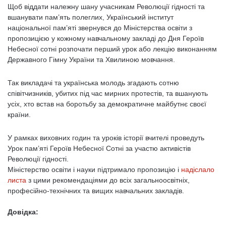
Щоб віддати належну шану учасникам Революції гідності та
вшанувати пам’ять полеглих, Український інститут
національної пам’яті звернувся до Міністерства освіти з
пропозицією у кожному навчальному закладі до Дня Героїв
Небесної сотні розпочати перший урок або лекцію виконанням
Державного Гімну України та Хвилиною мовчання.
Так викладачі та українська молодь згадають сотню
співітчизників, убитих під час мирних протестів, та вшанують
усіх, хто встав на боротьбу за демократичне майбутнє своєї
країни.
У рамках виховних годин та уроків історії вчителі проведуть
Урок пам’яті Героїв Небесної Сотні за участю активістів
Революції гідності.
Міністерство освіти і науки підтримало пропозицію і
надіслало
листа
з цими рекомендаціями до всіх загальноосвітніх,
професійно-технічних та вищих навчальних закладів.
Довідка: