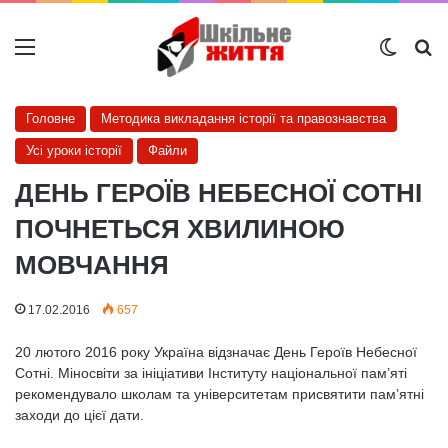
Меню
Switch
Ш
Головне
Методика викладання історії та правознавства
Усі уроки історії
Файли
ДЕНЬ ГЕРОЇВ НЕБЕСНОЇ СОТНІ
ПОЧНЕТЬСЯ ХВИЛИНОЮ
МОВЧАННЯ
17.02.2016
657
20 лютого 2016 року Україна відзначає День Героїв Небесної
Сотні. Міносвіти за ініціативи Інституту національної пам’яті
рекомендувало школам та університетам присвятити пам’ятні
заходи до цієї дати.