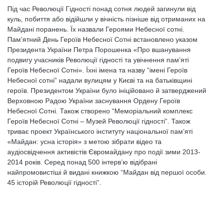
Під час Революції Гідності понад сотня людей загинули від
куль, побиття або відійшли у вічність пізніше від отриманих на
Майдані поранень. Їх назвали Героями Небесної сотні.
Пам’ятний День Героїв Небесної Сотні встановлено указом
Президента України Петра Порошенка «Про вшанування
подвигу учасників Революції гідності та увічнення пам’яті
Героїв Небесної Сотні». Їхні імена та назву “імені Героїв
Небесної сотні” надали вулицям у Києві та на батьківщині
героїв. Президентом України було ініційовано й затверджений
Верховною Радою України заснування Ордену Героїв
Небесної Сотні. Також створено “Меморіальний комплекс
Героїв Небесної Сотні – Музей Революції гідності”. Також
триває проект Українського інституту національної пам’яті
«Майдан: усна історія» з метою зібрати відео та
аудіосвідчення активістів Євромайдану про події зими 2013-
2014 років. Серед понад 500 інтерв’ю відібрані
найпромовистіші й видані книжкою “Майдан від першої особи.
45 історій Революції гідності”.