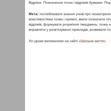
Відрізок. Позначення точок і відрізків буквами. По
Мета:
поглиблювати знання учнів про геометричні ф
властивостями точки і прямої, вчити позначати точ
відрізків, формувати розуміння тверджень: точка 
вправляти у розв’язуванні прикладів, розвивати сп
Усі уроки математики на сайті
«Шкільне життя»