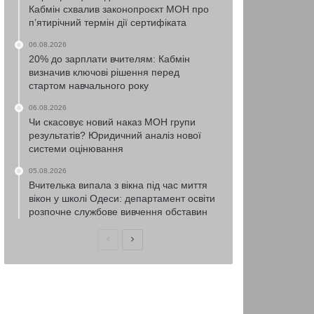
Кабмін схвалив законопроєкт МОН про
п’ятирічний термін дії сертифіката
06.08.2026
20% до зарплати вчителям: Кабмін
визначив ключові рішення перед
стартом навчального року
06.08.2026
Чи скасовує новий наказ МОН групи
результатів? Юридичний аналіз нової
системи оцінювання
05.08.2026
Вчителька випала з вікна під час миття
вікон у школі Одеси: департамент освіти
розпочне службове вивчення обставин
Попередня
Наступна
сторінка
сторінка