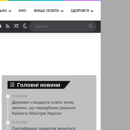
ЬКА
ЗНО
ВИЩА ОСВІТА
ЗДОРОВ’Я
ebook
YouTube
RSS
Випадкова стаття
Switch skin
Шукати
Головні новини
07.08.2026
Державні стандарти освіти знову
змінено: що передбачає рішення
Кабінету Міністрів України
07.08.2026
Сертифікація педагогів зміниться: