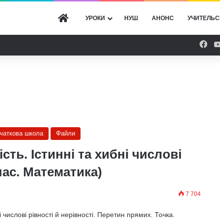
ГОЛОВНА
УРОКИ
НУШ
АНОНС
УЧИТЕЛЬС
Fac
очаткова школа
Файли
сть. Істинні та хибні числові
клас. Математика)
7 704
ні числові рівності й нерівності. Перетин прямих. Точка.