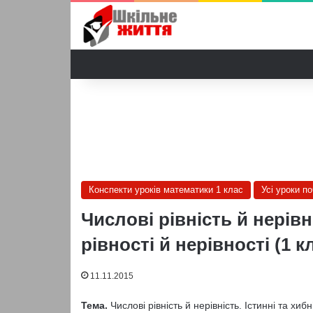
Конспекти уроків математики 1 клас
Усі уроки п
Числові рівність й нерівні
рівності й нерівності (1 
11.11.2015
Тема.
Числові рівність й нерівність. Істинні та хиб