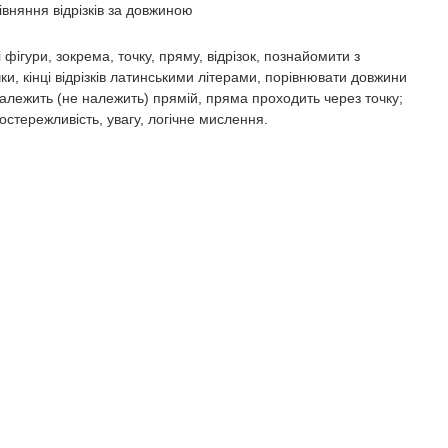
рівняння відрізків за довжиною
ігури, зокрема, точку, пряму, відрізок, по­знайомити з
ки, кінці відрізків ла­тинськими літерами, порівнювати довжини
належить (не належить) прямій, пряма проходить через точку;
о­стережливість, увагу, логічне мислення.