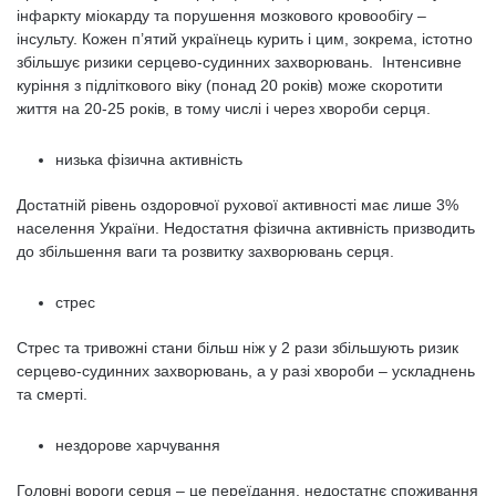
інфаркту міокарду та порушення мозкового кровообігу –
інсульту. Кожен п’ятий українець курить і цим, зокрема, істотно
збільшує ризики серцево-судинних захворювань. Інтенсивне
куріння з підліткового віку (понад 20 років) може скоротити
життя на 20-25 років, в тому числі і через хвороби серця.
низька фізична активність
Достатній рівень оздоровчої рухової активності має лише 3%
населення України. Недостатня фізична активність призводить
до збільшення ваги та розвитку захворювань серця.
стрес
Стрес та тривожні стани більш ніж у 2 рази збільшують ризик
серцево-судинних захворювань, а у разі хвороби – ускладнень
та смерті.
нездорове харчування
Головні вороги серця – це переїдання, недостатнє споживання