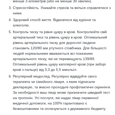
менше 3 кілометрів (або не менше 30 хвилин).
Стресостійкість. Уникайте стресів та вчіться справлятися з
ними.
Здоровий спосіб життя. Відмовтеся від куріння та
алкоголю.
Контроль тиску та рівня цукру в крові. Контролюйте свій
артеріальний тиск та рівень цукру в крові. Оптимальний
рівень артеріального тиску для дорослої людини
становить 120/80 мм ртутного стовбчика. Для більшості
людей нормальними вважаються всі показники
артеріального тиску, які не перевищують 139/89.
Оптимальний рівень цукру капілярної крові (при заборі
крові з пальця) від 3,3 до 5,5 ммоль/л.
Регулярний медогляд. Регулярно відвідуйте свого
терапевта чи сімейного лікаря, з яким підписали
декларацію, та вчасно проходьте профілактичні скринінги.
За необхідності ваш лікар може призначити швидкий тест
на тропонін. Усі послуги, які надає лікар первинної
медичної допомоги, на 100% гарантовано є
безкоштовними та оплачуються з державного бюджету.