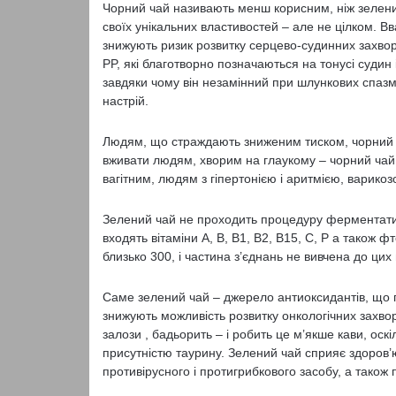
Чорний чай називають менш корисним, ніж зелений
своїх унікальних властивостей – але не цілком. В
знижують ризик розвитку серцево-судинних захворюв
PP, які благотворно позначаються на тонусі судин 
завдяки чому він незамінний при шлункових спазмах
настрій.
Людям, що страждають зниженим тиском, чорний ч
вживати людям, хворим на глаукому – чорний чай п
вагітним, людям з гіпертонією і аритмією, варико
Зелений чай не проходить процедуру ферментатив
входять вітаміни A, B, B1, B2, B15, C, P а також фт
близько 300, і частина з’єднань не вивчена до цих 
Саме зелений чай – джерело антиоксидантів, що 
знижують можливість розвитку онкологічних захв
залози , бадьорить – і робить це м’якше кави, оск
присутністю таурину. Зелений чай сприяє здоров’ю 
противірусного і протигрибкового засобу, а також