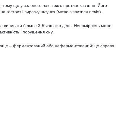
, тому що у зеленого чаю теж є протипоказання. Його
а гастрит і виразку шлунка (може з’явитися печія).
 не випивати більше 3-5 чашок в день. Непомірність може
активність і порушення сну.
 краще – ферментований або неферментований: це справа