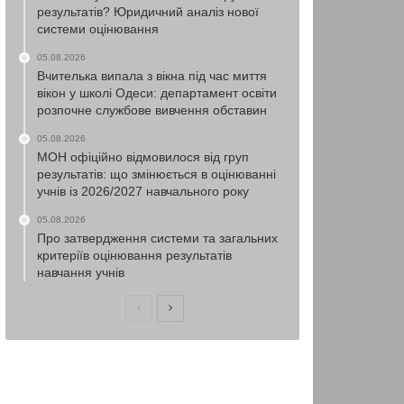
результатів? Юридичний аналіз нової
системи оцінювання
05.08.2026
Вчителька випала з вікна під час миття
вікон у школі Одеси: департамент освіти
розпочне службове вивчення обставин
05.08.2026
МОН офіційно відмовилося від груп
результатів: що змінюється в оцінюванні
учнів із 2026/2027 навчального року
05.08.2026
Про затвердження системи та загальних
критеріїв оцінювання результатів
навчання учнів
Попередня
Наступна
сторінка
сторінка