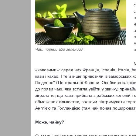
с
с
п
н
а
п
м
я
Чай: чорний або зелений?
М
«кавовими»: серед них Франція, Іспанія, Італія, 
кави і какао. І те й інше привозили із заморських к
Південної і Центральної Європи. Особливо закріпи
до появи чаю, яка встигла увійти у звичку, принай
зіграло те, що кава прийшла з рабських колоній і 
обмежених кількостях, воліючи підтримувати торг
Англією та Голландією (там чай почав поширюват
Може, чайку?