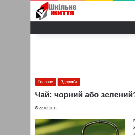
Головне
Здоров'я
Чай: чорний або зелений
22.02.2013
Є
р
ч