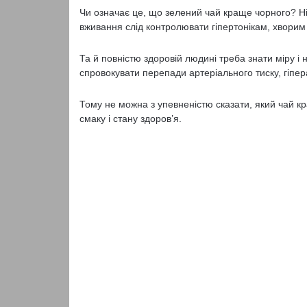
Чи означає це, що зелений чай краще чорного? Ні
вживання слід контролювати гіпертонікам, хворим н
Та й повністю здоровій людині треба знати міру і
спровокувати перепади артеріального тиску, гіпер
Тому не можна з упевненістю сказати, який чай
смаку і стану здоров’я.