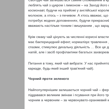
Сьогодні чай залишається самим споживаним в кра
люблять чай з цукром і лимоном – на Заході його
космонавт, будучи на прийомі у англійської корол
молоком, а хтось – з печивом. А хтось вважає, що 
потребує жодних доповненнях, будучи прекрасний са
вважають настільки тонким і вишуканим , що зара
Крім смаку чай цінують за численні корисні власти
має бактерицидний ефект, нормалізує травлення ,
спазми, стимулює дихальну діяльність … Все це д
напій, але і засіб профілактики багатьох захворюв
Питання в тому, який чай вибрати. У нас прийнято
каркаде, будь-який інший трав’яний чай).
Чорний проти зеленого
Найпопулярнішим залишається чорний чай – ферме
піддавався великим змінам і псування при його тр
чорним а червоним – за червонувато-оранжевий к