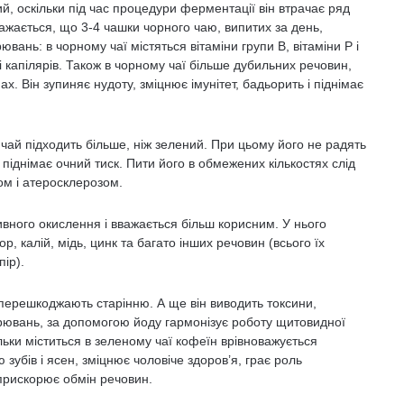
, оскільки під час процедури ферментації він втрачає ряд
важається, що 3-4 чашки чорного чаю, випитих за день,
ань: в чорному чаї містяться вітаміни групи B, вітаміни P і
і капілярів. Також в чорному чаї більше дубильних речовин,
. Він зупиняє нудоту, зміцнює імунітет, бадьорить і піднімає
ай підходить більше, ніж зелений. При цьому його не радять
іднімає очний тиск. Пити його в обмежених кількостях слід
зом і атеросклерозом.
ного окислення і вважається більш корисним. У нього
ор, калій, мідь, цинк та багато інших речовин (всього їх
пір).
перешкоджають старінню. А ще він виводить токсини,
орювань, за допомогою йоду гармонізує роботу щитовидної
ільки міститься в зеленому чаї кофеїн врівноважується
зубів і ясен, зміцнює чоловіче здоров’я, грає роль
 прискорює обмін речовин.