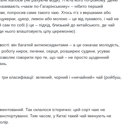
їні напоєм (не рахуючи води). П’ють його по-різному. Деякі
 називають «чаєм по-Гагарінському» – нібито перший
еви, попросив саме такого чаю. Хтось п’є з вершками або
цукерки, цукор, лимон або молоко – це від лукавого, і чай не
м по собі (і це – підхід, близький до китайського, де чай
ди нього влаштовують цілу церемонію).
вості: він багатий антиоксидантами – а це означає молодість,
 роботу нирок, печінки, серця, розширює судини, усуває
озволяє говорити про те, що чай – не просто щоденний
ань.
 три класифікації: зелений, чорний і «нечайний» чай (ройбуш,
нтований. Так склалося історично: цей сорт чаю не
анспортуванні. Тим часом, у Китаї такий чай іменують не
олір.