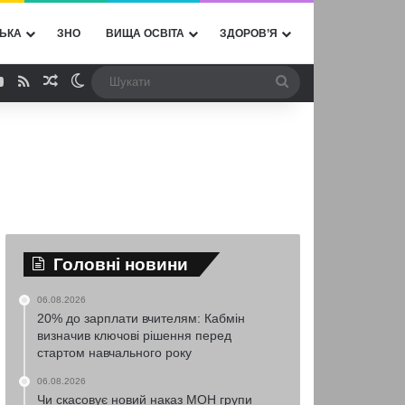
ЬКА
ЗНО
ВИЩА ОСВІТА
ЗДОРОВ’Я
ebook
YouTube
RSS
Випадкова стаття
Switch skin
Шукати
Головні новини
06.08.2026
20% до зарплати вчителям: Кабмін
визначив ключові рішення перед
стартом навчального року
06.08.2026
Чи скасовує новий наказ МОН групи