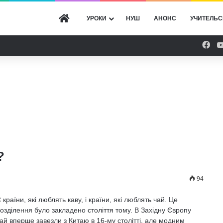
ГОЛОВНА
УРОКИ
НУШ
АНОНС
УЧИТЕЛЬС
Fac
?
94
 країни, які люблять каву, і країни, які люблять чай. Це
озділення було закладено століття тому. В Західну Європу
ай вперше завезли з Китаю в 16-му столітті, але модним