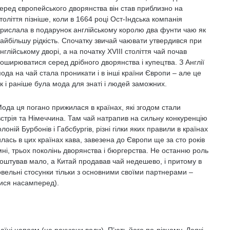
еред європейського дворянства він став приблизно на
толіття пізніше, коли в 1664 році Ост-Індська компанія
рислала в подарунок англійському королю два фунти чаю як
айбільшу рідкість. Спочатку звичай чаювати утвердився при
нглійському дворі, а на початку XVIII століття чай почав
оширюватися серед дрібного дворянства і купецтва. З Англії
ода на чай стала проникати і в інші країни Європи – але це
к і раніше була мода для знаті і людей заможних.
ода ця погано прижилася в країнах, які згодом стали
Австрія та Німеччина. Там чай натрапив на сильну конкуренцію
олоній Бурбонів і Габсбургів, різні гілки яких правили в країнах
лась в цих країнах кава, завезена до Європи ще за сто років
мні, трьох поколінь дворянства і бюргерства. Не останню роль
коштував мало, а Китай продавав чай ​​недешево, і притому в
овельні стосунки тільки з основними своїми партнерами –
ися насамперед).