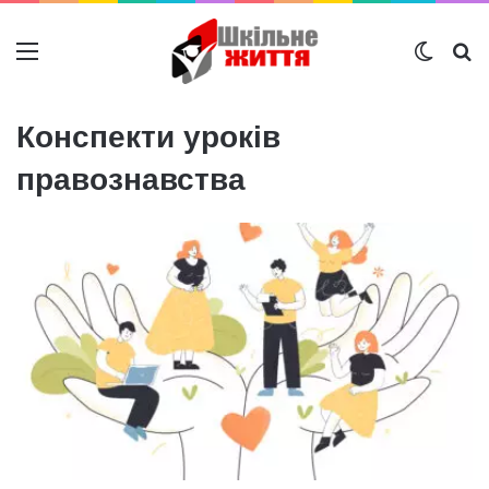
Меню
Switch
Ш
Конспекти уроків
правознавства