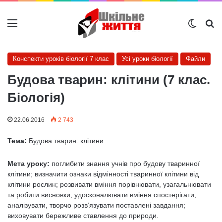
Меню
Switch
Ш
Конспекти уроків біології 7 клас
Усі уроки біології
Файли
Будова тварин: клітини (7 клас.
Біологія)
22.06.2016
2 743
Тема:
Будова тварин: клітини
Мета уроку:
поглибити знання учнів про будову тваринної
клітини; визначити ознаки відмінності тваринної клітини від
клітини рослин; розвивати вміння порівнювати, узагальнювати
та робити ви­сновки; удосконалювати вміння спостерігати,
аналізувати, творчо розв’язувати поставлені завдання;
виховувати бережливе ставлення до природи.