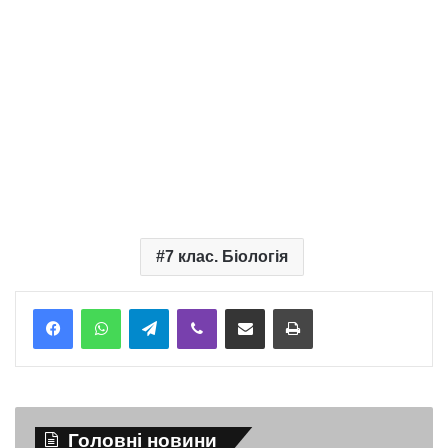
7 клас. Біологія
Telegram
Viber
Надіслати електронною поштою
Надрукувати
Головні новини