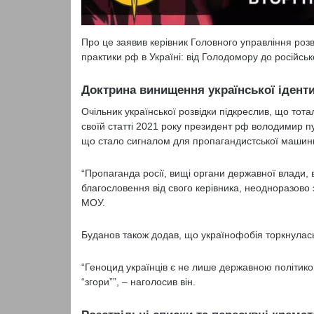
Про це заявив керівник Головного управління роз
практики рф в Україні: від Голодомору до російсько
Доктрина винищення української іденти
Очільник української розвідки підкреслив, що тот
своїй статті 2021 року президент рф володимир пут
що стало сигналом для пропагандистської машини
“Пропаганда росії, вищі органи державної влади,
благословення від свого керівника, неодноразово
МОУ.
Буданов також додав, що українофобія торкнулась 
“Геноцид українців є не лише державною політик
“згори””, – наголосив він.