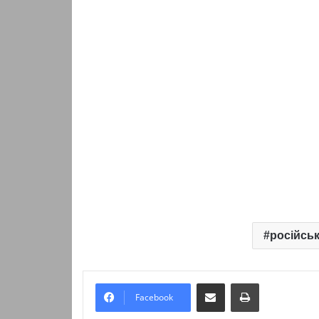
російськ
Надіслати електронною поштою
Надрукувати
Facebook