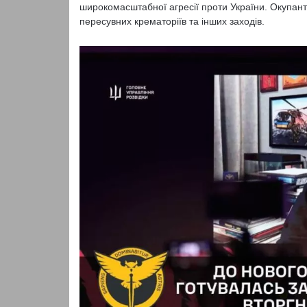
широкомасштабної агресії проти України. Окупанта
пересувних крематоріїв та інших заходів.