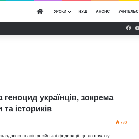
ГОЛОВНА
УРОКИ
НУШ
АНОНС
УЧИТЕЛЬС
Fac
 геноцид українців, зокрема
 та істориків
790
складовою планів російської федерації ще до початку