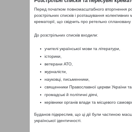
Розстрільні списки та пересувні кремат
Перед початком повномасштабного вторгнення рос
розстрільних списків і розташування колективних м
крематорії, що свідчить про ретельно сплановану 
До розстрільних списків входили:
учителі української мови та літератури,
історики,
ветерани АТО,
журналісти,
науковці, письменники,
священники Православної церкви України та
громадські й політичні діячі,
керівники органів влади та місцевого самов
Буданов підкреслив, що ці дії були частиною ма
української ідентичності.