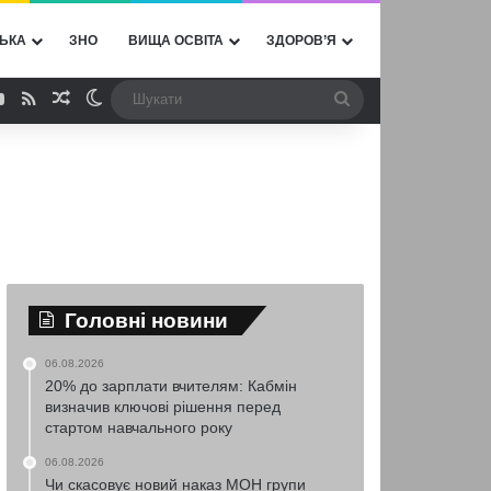
ЬКА
ЗНО
ВИЩА ОСВІТА
ЗДОРОВ’Я
ebook
YouTube
RSS
Випадкова стаття
Switch skin
Шукати
Головні новини
06.08.2026
20% до зарплати вчителям: Кабмін
визначив ключові рішення перед
стартом навчального року
06.08.2026
Чи скасовує новий наказ МОН групи