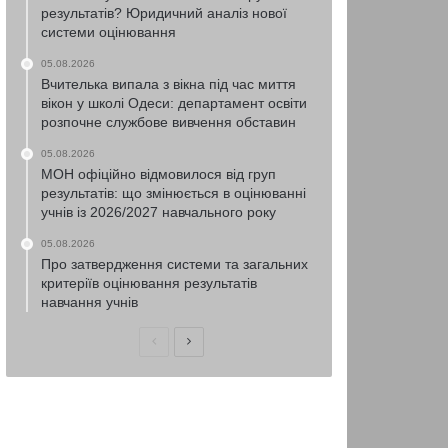
результатів? Юридичний аналіз нової
системи оцінювання
05.08.2026
Вчителька випала з вікна під час миття
вікон у школі Одеси: департамент освіти
розпочне службове вивчення обставин
05.08.2026
МОН офіційно відмовилося від груп
результатів: що змінюється в оцінюванні
учнів із 2026/2027 навчального року
05.08.2026
Про затвердження системи та загальних
критеріїв оцінювання результатів
навчання учнів
Попередня
Наступна
сторінка
сторінка