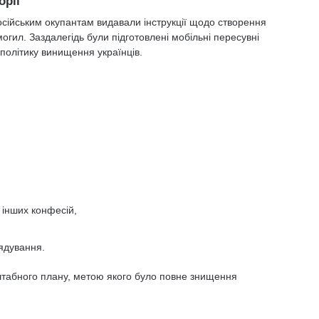
орії
ійським окупантам видавали інструкції щодо створення
огил. Заздалегідь були підготовлені мобільні пересувні
політику винищення українців.
 інших конфесій,
рядування.
сштабного плану, метою якого було повне знищення