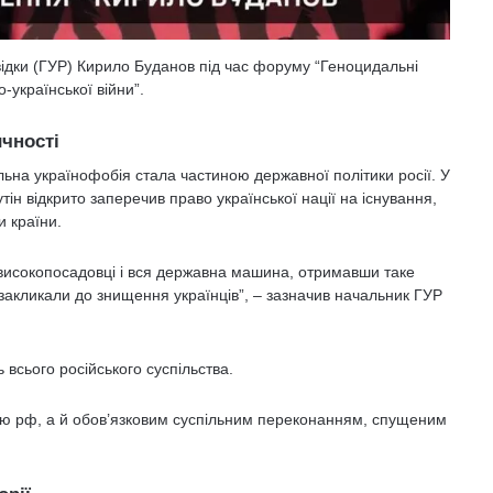
відки (ГУР) Кирило Буданов під час форуму “Геноцидальні
-української війни”.
чності
альна українофобія стала частиною державної політики росії. У
ін відкрито заперечив право української нації на існування,
 країни.
 високопосадовці і вся державна машина, отримавши таке
 закликали до знищення українців”, – зазначив начальник ГУР
всього російського суспільства.
ою рф, а й обов’язковим суспільним переконанням, спущеним