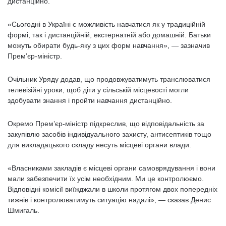
дистанційно.
«Сьогодні в Україні є можливість навчатися як у традиційній
формі, так і дистанційній, екстернатній або домашній. Батьки
можуть обирати будь-яку з цих форм навчання», — зазначив
Прем’єр-міністр.
Очільник Уряду додав, що продовжуватимуть транслюватися
телевізійні уроки, щоб діти у сільській місцевості могли
здобувати знання і пройти навчання дистанційно.
Окремо Прем’єр-міністр підкреслив, що відповідальність за
закупівлю засобів індивідуального захисту, антисептиків тощо
для викладацького складу несуть місцеві органи влади.
«Власниками закладів є місцеві органи самоврядування і вони
мали забезпечити їх усім необхідним. Ми це контролюємо.
Відповідні комісії виїжджали в школи протягом двох попередніх
тижнів і контролюватимуть ситуацію надалі», — сказав Денис
Шмигаль.