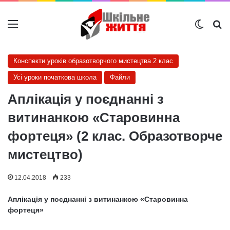
Меню
Switch
Ш
Конспекти уроків образотворчого мистецтва 2 клас
Усі уроки початкова школа
Файли
Аплікація у поєднанні з
витинанкою «Старовинна
фортеця» (2 клас. Образотворче
мистецтво)
12.04.2018
233
Аплікація у поєднанні з витинанкою «Старовинна
фортеця»