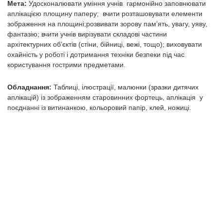
Мета:
Удосконалювати уміння учнів гармонійно заповнювати
аплікацією площину паперу; вчити розташовувати елементи
зображення на площині;розвивати зорову пам’ять, увагу, уяву,
фантазію; вчити учнів вирізувати складові частини
архітектурних об’єктів (стіни, бійниці, вежі, тощо); виховувати
охайність у роботі і дотримання техніки безпеки під час
користування гострими предметами.
Обладнання:
Таблиці, ілюстрації, малюнки (зразки дитячих
аплікацій) із зображенням старовинних фортець, аплікація у
поєднанні із витинанкою, кольоровий папір, клей, ножиці.