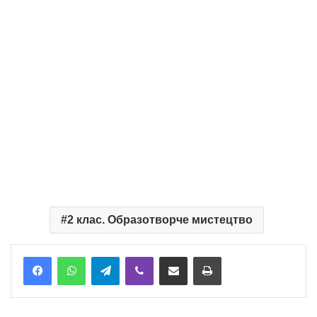
2 клас. Образотворче мистецтво
Telegram
Viber
Надіслати електронною поштою
Надрукувати