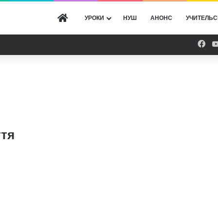
ГОЛОВНА
УРОКИ
НУШ
АНОНС
УЧИТЕЛЬС
Fac
ття