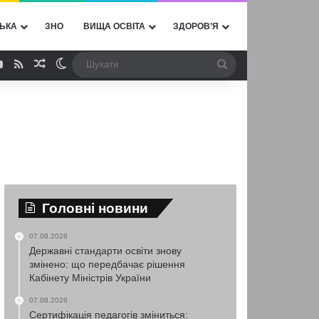
ЬКА
ЗНО
ВИЩА ОСВІТА
ЗДОРОВ’Я
ebook
YouTube
RSS
Випадкова стаття
Switch skin
Шукати
Головні новини
07.08.2026
Державні стандарти освіти знову
змінено: що передбачає рішення
Кабінету Міністрів України
07.08.2026
Сертифікація педагогів зміниться: