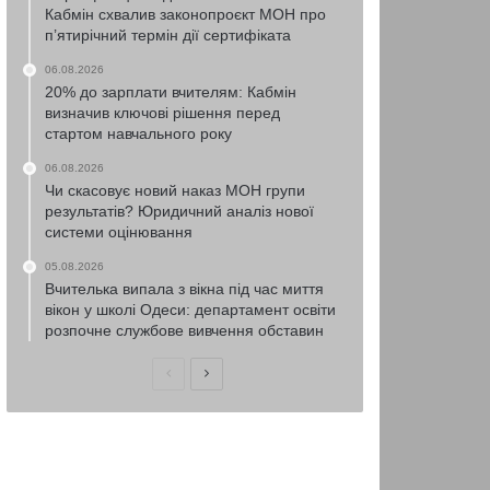
Кабмін схвалив законопроєкт МОН про
п’ятирічний термін дії сертифіката
06.08.2026
20% до зарплати вчителям: Кабмін
визначив ключові рішення перед
стартом навчального року
06.08.2026
Чи скасовує новий наказ МОН групи
результатів? Юридичний аналіз нової
системи оцінювання
05.08.2026
Вчителька випала з вікна під час миття
вікон у школі Одеси: департамент освіти
розпочне службове вивчення обставин
Попередня
Наступна
сторінка
сторінка