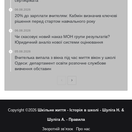
сертифіката
06.08.2026
20% до зарплати вчителям: Кабмін визначив ключові
рішення перед стартом навчального року
06.08.2026
Чи скасовує новий наказ МОН групи результатів?
Юридичний аналіз нової системи оцінювання
05.08.2026
Вчителька випала з вікна під час миття вікон у школі
Одеси: департамент освіти розпочне службове
вивчення обставин
Попередня
Наступна
сторінка
сторінка
Copyright ©2026
Шкільне життя -
Історія в школі -
Шуліга Н. &
Шуліга А. -
Правила
Зворотній зв’язок
Про нас