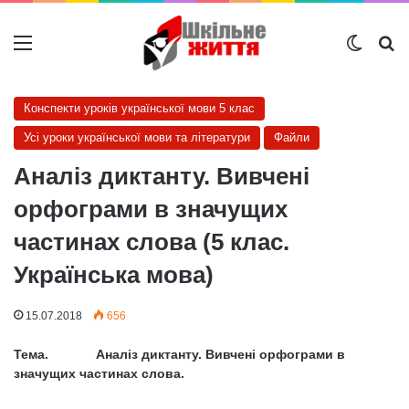
Меню
Switch
Ш
Конспекти уроків української мови 5 клас
Усі уроки української мови та літератури
Файли
Аналіз диктанту. Вивчені
орфограми в значущих
частинах слова (5 клас.
Українська мова)
15.07.2018
656
Тема. Аналіз диктанту. Вивчені орфограми в
значущих частинах слова
.