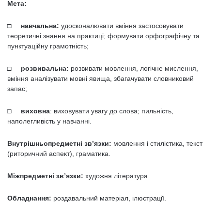
Мета:
□ навчальна:
удосконалювати вміння застосовувати
теоретичні знання на практиці; формувати орфографічну та
пунктуаційну грамотність;
□ розвивальна:
розвивати мовлення, логічне мислення,
вміння аналізу­вати мовні явища, збагачувати словниковий
запас;
□ виховна
: виховувати увагу до слова; пильність,
наполегливість у навчанні.
Внутрішньопредметні зв’язки:
мовлення і стилістика, текст
(риторичний аспект), граматика.
Міжпредметні зв’язки:
художня література.
Обладнання:
роздавальний матеріал, ілюстрації.